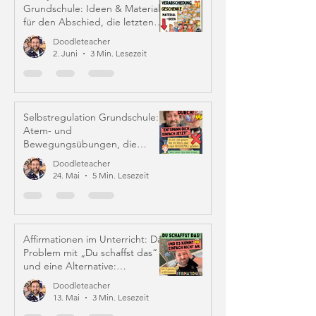
Grundschule: Ideen & Material
für den Abschied, die letzten
Schulwochen und Zeugniszeit
Doodleteacher
2. Juni
3 Min. Lesezeit
Selbstregulation Grundschule:
Atem- und
Bewegungsübungen, die
wirklich helfen
Doodleteacher
24. Mai
5 Min. Lesezeit
Affirmationen im Unterricht: Das
Problem mit „Du schaffst das“
und eine Alternative:
Iffirmationen (!)
Doodleteacher
13. Mai
3 Min. Lesezeit