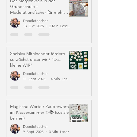
Der Morgenkreis in der
Grundschule –
Moderationsfächer für mehr
Struktur und Mitverantwortung
Doodleteacher
13. Okt. 2025
2 Min. Lesezeit
Soziales Miteinander fördern -
so wächst unser wir / "Das
kleine WIR"
Doodleteacher
11. Sept. 2025
4 Min. Lesezeit
Magische Worte / Zauberworte
im Klassenzimmer ✨📚 (soziales
Lernen)
Doodleteacher
9. Sept. 2025
3 Min. Lesezeit