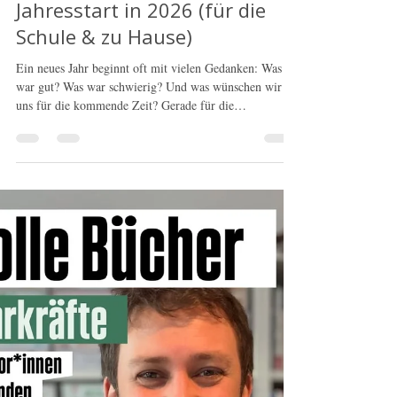
Doodleteacher
4. Jan.
2 Min. Lesezeit
13 Ideen für einen tollen
Jahresstart in 2026 (für die
Schule & zu Hause)
Ein neues Jahr beginnt oft mit vielen Gedanken: Was
war gut? Was war schwierig? Und was wünschen wir
uns für die kommende Zeit? Gerade für die
Schüler*innen, aber auch für uns Erwachsene, darf der
Jahresanfang ruhig und zugewandt sein. Kleine Rituale,
Gespräche und kreative Ideen helfen dabei,
anzukommen, miteinander ins Gespräch zu kommen
und gemeinsam nach vorne zu schauen – in der Schule
genauso wie zuhause.