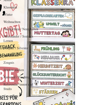
Reflexionsphasen einsetzen kannst.
Klassenrat
Winter
Weihnachten
Nachrichten / Neuigkeiten
Miteinander / Soziales
Lernen
Neujahr / Silvester
Grußkarten
Zeugnis
Stärken stärken
Karneval / Fasching
Referendar*innen und
Studis
Gesundheit
Sommer