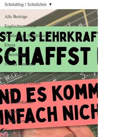
Schulalltag / Schulleben
Alle Beiträge
Englischunterricht
Schulalltag / Schulleben
Eltern
Lehrerleben
Corona Pandemie
Distanzlernen
Kooperatives Lernen
Poster
Gesprächskarten
Frühling
Jahreszeiten
Freebie