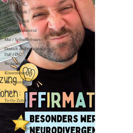
Teacher Tip
Methodentalk
Umwelt / Welt
Unterrichtsmaterial
Mut / Selbstvertrauen
Deutsch als Fremdsprache
DaF / DaZ
Weihnachten
Klassenlehrer*in
Sketchnotes
Post-Its
To-Go Zettel
Frieden
Grundschule
Classroom Management