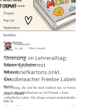
Schuljahresende
Zeugnis
Pop-Art
Dankbarkeit
Konflikte
Kennenlernen
Aktion
Schulsozialarbeit
Doodleteacher
24. Apr.
3 Min. Lesezeit
Entspannung & Resilienz
Halloween
Ordnung im Lehreralltag:
Mein System mit
Kunst
Maxibriefkartons (inkl.
Basteln
Doodleteacher Freebie Labels)
Ziele / SMART
Sale 🥳
Die Lösung, die sich für mich etabliert hat, ist bewusst