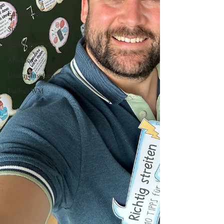
Entspannung
Stress
Schulajhresende
Abschied
Unterrichtsideen
Fußball WM