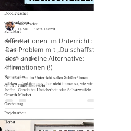
Affirmationen
Doodleteacher
Geschenkideen
Schulstart
Doodleteacher
13. Mai
3 Min. Lesezeit
Spendenaktion
Affirmationen im Unterricht:
Umwelt
Das Problem mit „Du schaffst
Das neue Schuljahr
das“ und eine Alternative:
Schulstart
Iffirmationen (!)
Kooperation
Glück / Glücksunterricht
Affirmationen im Unterricht sollen Schüler*innen
stärken – funktionieren aber nicht immer so, wie wir
Growth Mindset
hoffen. Gerade bei Unsicherheit oder Selbstzweifeln
Gastbeitrag
können Sätze wie „Ich schaffe das“ inneren Widerstand
auslösen. In diesem Beitrag erfährst du, warum
Projektarbeit
Iffirmationen („Was wäre, wenn…“) oft leichter
Herbst
angenommen werden, wie sie Druck reduzieren und wie
du sie konkret im Unterricht, Klassenrat oder in
Abitur