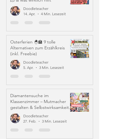
🫠 & was wirklich hilft
Doodleteacher
14. Apr.
4 Min. Lesezeit
Osterferien 🐣🏫 9 tolle
Alternativen zum Erzählkreis
(inkl. Freebie)
Doodleteacher
5. Apr.
3 Min. Lesezeit
Diamantensuche im
Klassenzimmer – Mutmacher
gestalten & Selbstwirksamkeit
stärken
Doodleteacher
27. Feb.
3 Min. Lesezeit