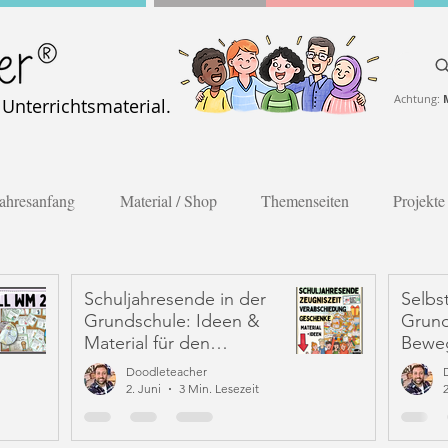
Achtung:
nterrichtsmaterial.
ahresanfang
Material / Shop
Themenseiten
Projekte
Schuljahresende in der
Selbs
Grundschule: Ideen &
Grund
Material für den
Bewe
Abschied, die letzten
die wi
Doodleteacher
Schulwochen und
2. Juni
3 Min. Lesezeit
Zeugniszeit