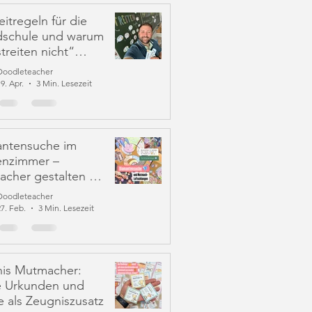
eitregeln für die
schule und warum
treiten nicht“
 Lösung ist
Doodleteacher
9. Apr.
3 Min. Lesezeit
ntensuche im
enzimmer –
cher gestalten &
twirksamkeit
Doodleteacher
en
27. Feb.
3 Min. Lesezeit
is Mutmacher:
e Urkunden und
e als Zeugniszusatz