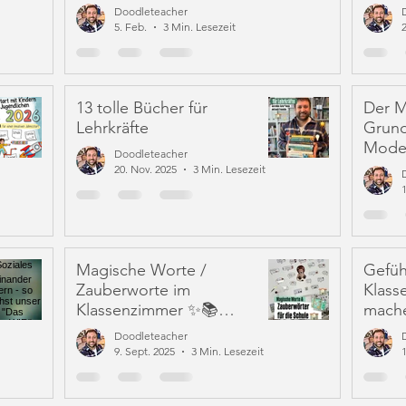
Doodleteacher
5. Feb.
3 Min. Lesezeit
2
13 tolle Bücher für
Der M
Lehrkräfte
Grund
Moder
Doodleteacher
mehr 
20. Nov. 2025
3 Min. Lesezeit
Mitve
Magische Worte /
Gefüh
Zauberworte im
Klass
Klassenzimmer ✨📚
mache
(soziales Lernen)
Farbe
Doodleteacher
9. Sept. 2025
3 Min. Lesezeit