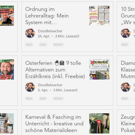
Ordnung im
10 Str
Lehreralltag: Mein
Grund
System mit
„Wir s
Maxibriefkartons (inkl.
keine
Doodleteacher
Doodleteacher Freebie
24. Apr.
3 Min. Lesezeit
1
Labels)
Osterferien 🐣🏫 9 tolle
Diama
Alternativen zum
Klass
Erzählkreis (inkl. Freebie)
Mutma
Selbs
Doodleteacher
stärk
5. Apr.
3 Min. Lesezeit
Karneval & Fasching im
Zeugn
Unterricht - kreative und
Klein
schöne Materialideen
Pokal