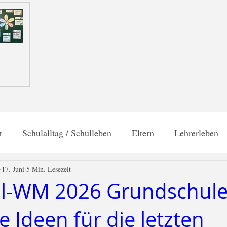
t
Schulalltag / Schulleben
Eltern
Lehrerleben
17. Juni
5 Min. Lesezeit
es Lernen
Poster
Gesprächskarten
Frühling
l-WM 2026 Grundschule
e Ideen für die letzten
Methodentalk
Umwelt / Welt
Unterrichtsmaterial