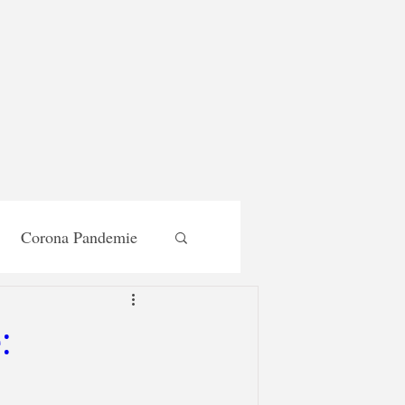
Corona Pandemie
Jahreszeiten
:
Mut / Selbstvertrauen