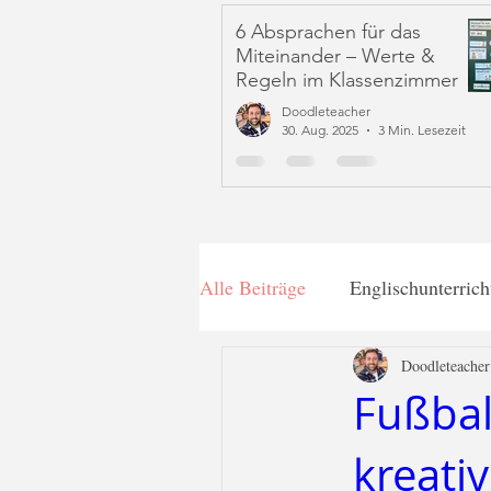
6 Absprachen für das
Miteinander – Werte &
Regeln im Klassenzimmer
Doodleteacher
30. Aug. 2025
3 Min. Lesezeit
Alle Beiträge
Englischunterrich
Doodleteacher
Distanzlernen
Kooperativ
Fußbal
kreativ
Freebie
Teacher Tip