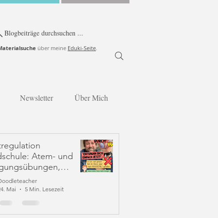
Blogbeiträge durchsuchen ...
Materialsuche
über meine
Eduki-Seite
.
Newsletter
Über Mich
tregulation
schule: Atem- und
gungsübungen,
rklich helfen
Doodleteacher
24. Mai
5 Min. Lesezeit