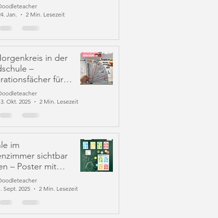
Doodleteacher
4. Jan.
2 Min. Lesezeit
orgenkreis in der
schule –
ationsfächer für
Struktur und
Doodleteacher
rantwortung
13. Okt. 2025
2 Min. Lesezeit
le im
enzimmer sichtbar
n – Poster mit
n & Emojis
Doodleteacher
1. Sept. 2025
2 Min. Lesezeit