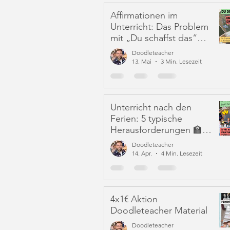
Affirmationen im
Unterricht: Das Problem
mit „Du schaffst das“
und eine Alternative:
Doodleteacher
Iffirmationen (!)
13. Mai
3 Min. Lesezeit
Unterricht nach den
Ferien: 5 typische
Herausforderungen 🏫
🫠 & was wirklich hilft
Doodleteacher
14. Apr.
4 Min. Lesezeit
4x1€ Aktion
Doodleteacher Material
Doodleteacher