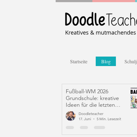
Kreatives & mutmachendes U
Startseite
Blog
Schulj
Fußball-WM 2026
Grundschule: kreative
Ideen für die letzten
Schulwochen (+ Freebie)
Doodleteacher
17. Juni
5 Min. Lesezeit