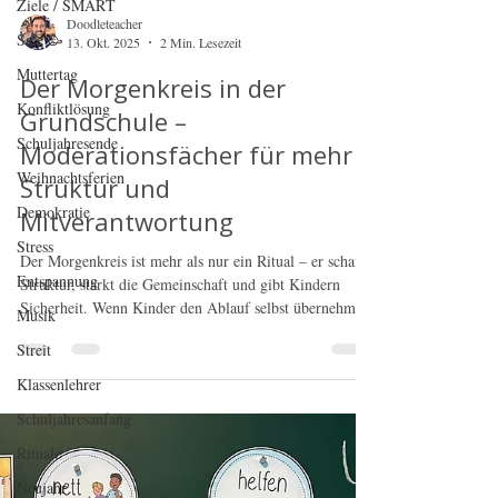
Ziele / SMART
Sale 🥳
Muttertag
Doodleteacher
Konfliktlösung
13. Okt. 2025
2 Min. Lesezeit
Schuljahresende
Der Morgenkreis in der
Weihnachtsferien
Grundschule –
Demokratie
Moderationsfächer für mehr
Stress
Struktur und
Entspannung
Mitverantwortung
Musik
Der Morgenkreis ist mehr als nur ein Ritual – er schafft
Streit
Struktur, stärkt die Gemeinschaft und gibt Kindern
Klassenlehrer
Sicherheit. Wenn Kinder den Ablauf selbst übernehmen,
wächst nicht nur ihr Selbstbewusstsein, sondern auch ihr
Schuljahresanfang
Verantwortungsgefühl. Der Moderationsfächer
Rituale
unterstützt sie dabei mit klaren Satzanfängen, Symbolen
und liebevollen Illustrationen – so wird der tägliche
Neujahr