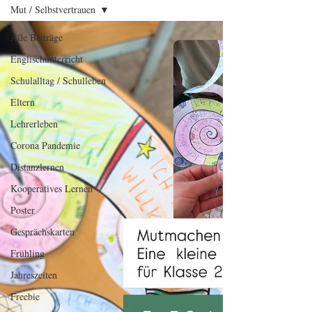
Mut / Selbstvertrauen
Alle Beiträge
Englischunterricht
Schulalltag / Schulleben
Eltern
Lehrerleben
Corona Pandemie
Distanzlernen
Kooperatives Lernen
Poster
Gesprächskarten
Frühling
Jahreszeiten
Freebie