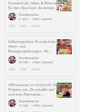
Grundschule: Ideen & Material
für den Abschied, die letzten
Schulwochen und Zeugniszeit
Doodleteacher
2. Juni
3 Min. Lesezeit
Selbstregulation Grundschule:
Atem- und
Bewegungsübungen, die
wirklich helfen
Doodleteacher
24. Mai
5 Min. Lesezeit
Affirmationen im Unterricht: Das
Problem mit „Du schaffst das“
und eine Alternative:
Iffirmationen (!)
Doodleteacher
13. Mai
3 Min. Lesezeit