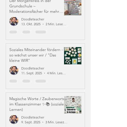
Der Morgenkreis in der
Grundschule –
Moderationsfächer für mehr
Struktur und Mitverantwortung
Doodleteacher
13. Okt. 2025
2 Min. Lesezeit
Soziales Miteinander fördern -
so wächst unser wir / "Das
kleine WIR"
Doodleteacher
11. Sept. 2025
4 Min. Lesezeit
Magische Worte / Zauberworte
im Klassenzimmer ✨📚 (soziales
Lernen)
Doodleteacher
9. Sept. 2025
3 Min. Lesezeit