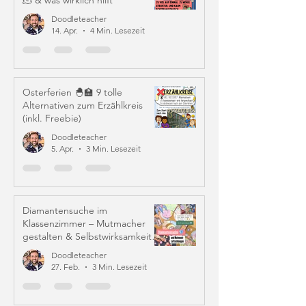
🫠 & was wirklich hilft
Doodleteacher
14. Apr.
4 Min. Lesezeit
Osterferien 🐣🏫 9 tolle
Alternativen zum Erzählkreis
(inkl. Freebie)
Doodleteacher
5. Apr.
3 Min. Lesezeit
Diamantensuche im
Klassenzimmer – Mutmacher
gestalten & Selbstwirksamkeit
stärken
Doodleteacher
27. Feb.
3 Min. Lesezeit