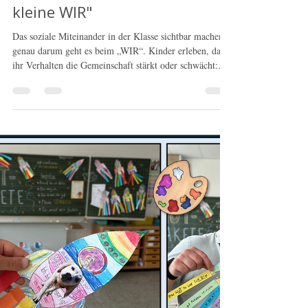
Doodleteacher
11. Sept. 2025
4 Min. Lesezeit
Soziales Miteinander fördern -
so wächst unser wir / "Das
kleine WIR"
Das soziale Miteinander in der Klasse sichtbar machen –
genau darum geht es beim „WIR“. Kinder erleben, dass
ihr Verhalten die Gemeinschaft stärkt oder schwächt:
durch Teilen, Helfen und freundliche Worte wächst das
WIR, durch Streit oder Ausgrenzung schrumpft es.
Ausgehend von der Geschichte „Das kleine WIR“ lassen
sich diese Erfahrungen im Unterricht sammeln und mit
Postern und Kärtchen im Klassenzimmer dauerhaft
sichtbar machen.