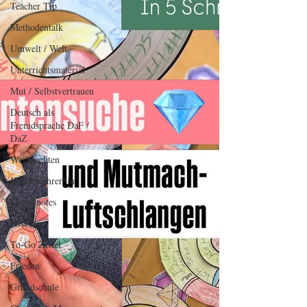
Teacher Tip
Methodentalk
Umwelt / Welt
Unterrichtsmaterial
Mut / Selbstvertrauen
Deutsch als
Fremdsprache DaF /
DaZ
Weihnachten
Klassenlehrer*in
Sketchnotes
Post-Its
To-Go Zettel
Frieden
Grundschule