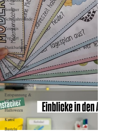
Sommer
Schuljahresende
Zeugnis
Pop-Art
Dankbarkeit
Konflikte
Kennenlernen
Aktion
Schulsozialarbeit
Entspannung &
Resilienz
Halloween
Kunst
Basteln