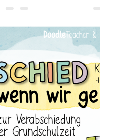
basteln – Kleine Idee, große
Wirkung“ 🏫 🚀
Eine kreative Bastelidee für mehr Mut, Selbstwert &
Reflexion in der Schule Was macht mich stark? Worauf
bin ich stolz? Was hilft mir, an mich zu glauben? –
Diese Fragen stehen im Mittelpunkt der Mut-Rakete:
einem kleinen, aber wirkungsvollen Bastelprojekt für
Grundschule und Sekundarstufe I.