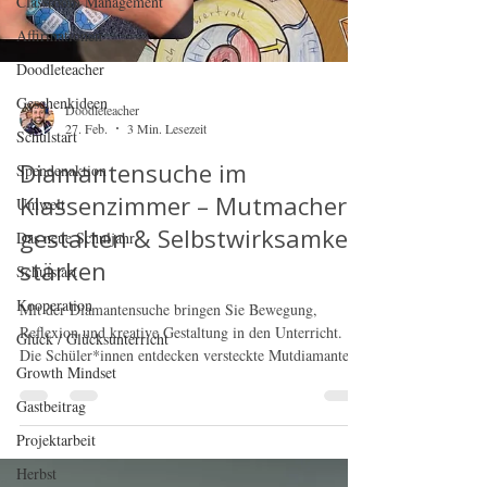
Classroom Management
Affirmationen
Doodleteacher
Geschenkideen
Schulstart
Doodleteacher
27. Feb.
3 Min. Lesezeit
Spendenaktion
Umwelt
Diamantensuche im
Das neue Schuljahr
Klassenzimmer – Mutmacher
Schulstart
gestalten & Selbstwirksamkeit
stärken
Kooperation
Glück / Glücksunterricht
Mit der Diamantensuche bringen Sie Bewegung,
Reflexion und kreative Gestaltung in den Unterricht.
Growth Mindset
Die Schüler*innen entdecken versteckte Mutdiamanten
Gastbeitrag
im Klassenraum, wählen passende Affirmationen aus
Projektarbeit
und übertragen diese in ihre persönliche Mutmacher-
Luftschlange. So wird Selbstwirksamkeit konkret
Herbst
erfahrbar und Mut im Schulalltag sichtbar verankert –