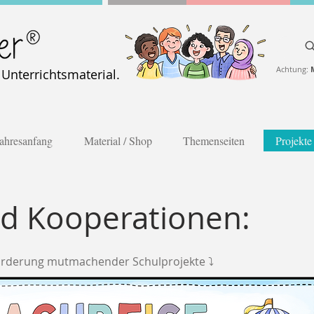
Achtung:
nterrichtsmaterial.
ahresanfang
Material / Shop
Themenseiten
Projekte
nd Kooperationen:
Förderung mutmachender Schulprojekte ⤵️