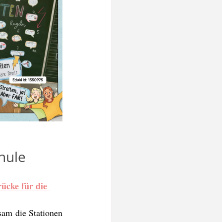
chule
ücke für die 
am die Stationen 