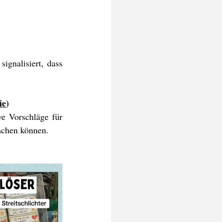
gnalisiert, dass 
ie
)
e Vorschläge für 
achen können.