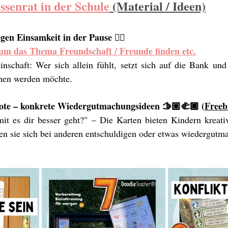
ssenrat in der Schule
 (Material / Ideen)
en Einsamkeit in der Pause 👯‍♀️
um das Thema Freundschaft / Freunde finden etc.
chaft: Wer sich allein fühlt, setzt sich auf die Bank und si
chen werden möchte.
ote – konkrete Wiedergutmachungsideen 🫱🏼‍🫲🏾 (
Freeb
it es dir besser geht?" – Die Karten bieten Kindern kreativ
nen sie sich bei anderen entschuldigen oder etwas wiedergutm