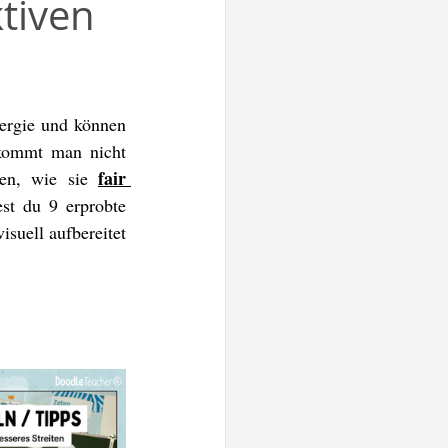
ktiven
Mut / Selbstvertrauen
tes
Post-Its
ergie und können 
kommt man nicht 
n
Doodleteacher
fair 
gen, wie sie 
st du 9 erprobte 
suell aufbereitet 