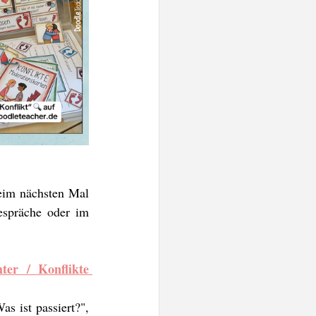
eim nächsten Mal 
espräche oder im 
hter / Konflikte 
s ist passiert?", 