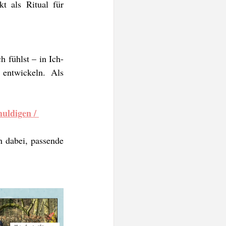
t als Ritual für 
h fühlst – in Ich-
entwickeln. Als 
huldigen / 
n dabei, passende 