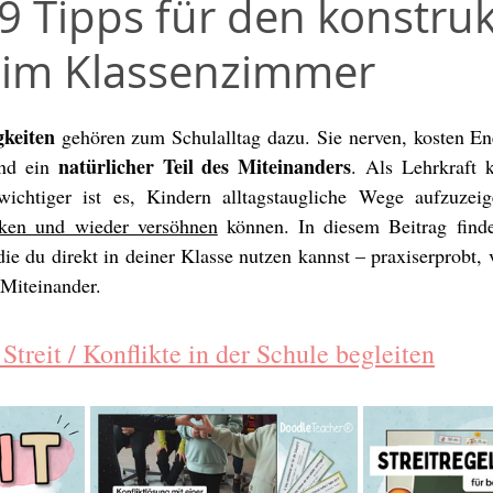
 9 Tipps für den konstru
Methodentalk
Umwelt / Welt
Unterrichtsmaterial
im Klassenzimmer
 / DaZ
Weihnachten
Klassenlehrer*in
Sketchno
gkeiten
 gehören zum Schulalltag dazu. Sie nerven, kosten En
natürlicher Teil des Miteinanders
nd ein 
. Als Lehrkraft 
Grundschule
Classroom Management
Affirmatione
ichtiger ist es, Kindern alltagstaugliche Wege aufzuzei
cken und wieder versöhnen
 können. In diesem Beitrag finde
e du direkt in deiner Klasse nutzen kannst – praxiserprobt, vi
 Miteinander.
treit / Konflikte in der Schule begleiten