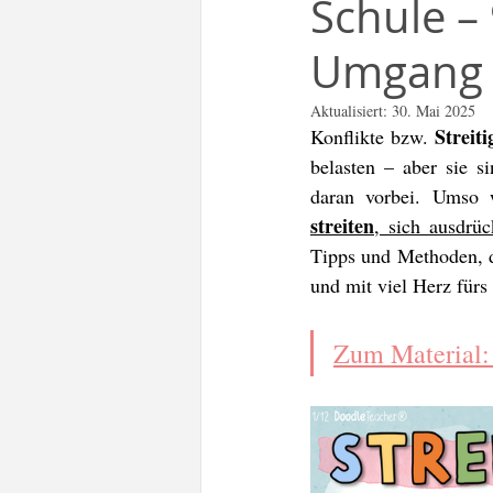
Schule –
Freebie
Teacher Tip
Umgang 
Deutsch als Fremdsprache DaF
Aktualisiert:
30. Mai 2025
Streiti
Konflikte bzw. 
belasten – aber sie si
To-Go Zettel
Frieden
daran vorbei. Umso w
streiten
, sich ausdrü
Tipps und Methoden, di
Geschenkideen
Schulstart
und mit viel Herz fürs
Zum Material: S