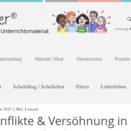
Achtung:
nterrichtsmaterial.
ahresanfang
Material / Shop
Themenseiten
Projekte
t
Schulalltag / Schulleben
Eltern
Lehrerleben
es Lernen
ai 2025
2 Min. Lesezeit
Poster
Gesprächskarten
Frühling
onflikte & Versöhnung in