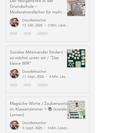
Der Morgenkreis in der
Grundschule –
Moderationsfächer für mehr
Struktur und Mitverantwortung
Doodleteacher
13. Okt. 2025
2 Min. Lesezeit
Soziales Miteinander fördern -
so wächst unser wir / "Das
kleine WIR"
Doodleteacher
11. Sept. 2025
4 Min. Lesezeit
Magische Worte / Zauberworte
im Klassenzimmer ✨📚 (soziales
Lernen)
Doodleteacher
9. Sept. 2025
3 Min. Lesezeit