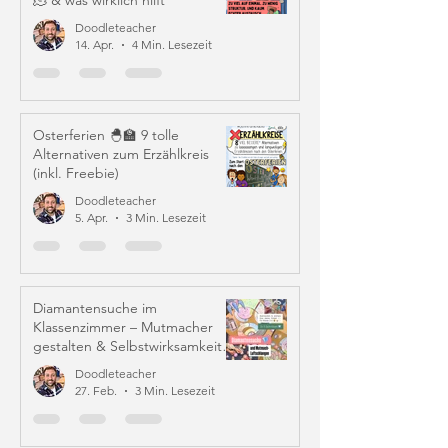
🫠 & was wirklich hilft
Doodleteacher
14. Apr.
4 Min. Lesezeit
Osterferien 🐣🏫 9 tolle
Alternativen zum Erzählkreis
(inkl. Freebie)
Doodleteacher
5. Apr.
3 Min. Lesezeit
Diamantensuche im
Klassenzimmer – Mutmacher
gestalten & Selbstwirksamkeit
stärken
Doodleteacher
27. Feb.
3 Min. Lesezeit