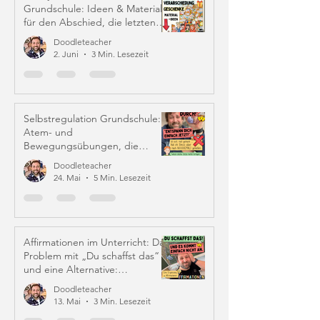
Grundschule: Ideen & Material
für den Abschied, die letzten
Schulwochen und Zeugniszeit
Doodleteacher
2. Juni
3 Min. Lesezeit
Selbstregulation Grundschule:
Atem- und
Bewegungsübungen, die
wirklich helfen
Doodleteacher
24. Mai
5 Min. Lesezeit
Affirmationen im Unterricht: Das
Problem mit „Du schaffst das“
und eine Alternative:
Iffirmationen (!)
Doodleteacher
13. Mai
3 Min. Lesezeit