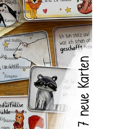
Zeugnis
Stärken stärken
Karneval /
Fasching
Referendar*innen
und Studis
Gesundheit
Sommer
Schuljahresende
Zeugnis
Pop-Art
Dankbarkeit
Konflikte
Kennenlernen
Aktion