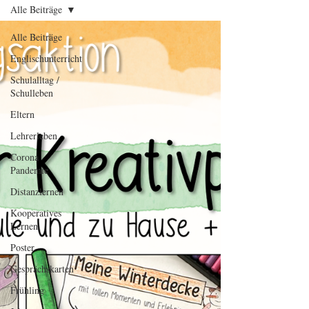
Alle Beiträge
Alle Beiträge
Englischunterricht
Schulalltag /
Schulleben
Eltern
Lehrerleben
Corona
Pandemie
Distanzlernen
Kooperatives
Lernen
Poster
Gesprächskarten
Frühling