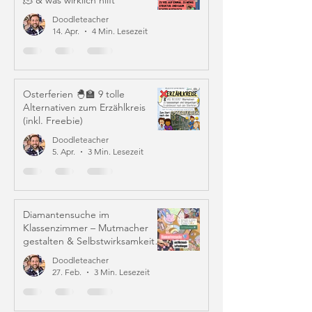
🫠 & was wirklich hilft
Doodleteacher
14. Apr.
4 Min. Lesezeit
Osterferien 🐣🏫 9 tolle
Alternativen zum Erzählkreis
(inkl. Freebie)
Doodleteacher
5. Apr.
3 Min. Lesezeit
Diamantensuche im
Klassenzimmer – Mutmacher
gestalten & Selbstwirksamkeit
stärken
Doodleteacher
27. Feb.
3 Min. Lesezeit