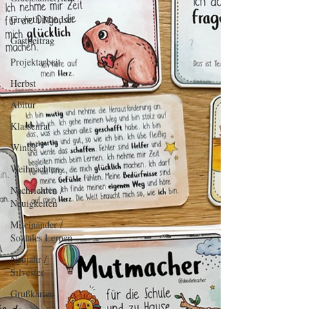
Growth Mindset
Gastbeitrag
Projektarbeit
Herbst
Abitur
Klassenrat
Winter
Weihnachten
Nachrichten /
Neuigkeiten
Miteinander /
Soziales Lernen
Neujahr /
Silvester
Grußkarten