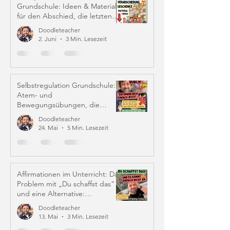
Grundschule: Ideen & Material
für den Abschied, die letzten
Schulwochen und Zeugniszeit
Doodleteacher
2. Juni
3 Min. Lesezeit
Selbstregulation Grundschule:
Atem- und
Bewegungsübungen, die
wirklich helfen
Doodleteacher
24. Mai
5 Min. Lesezeit
Affirmationen im Unterricht: Das
Problem mit „Du schaffst das“
und eine Alternative:
Iffirmationen (!)
Doodleteacher
13. Mai
3 Min. Lesezeit