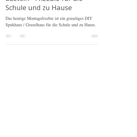
Doodleteacher
30. Okt. 2023
1 Min. Lesezeit
DIY gruseliges Spukhaus
basteln - FREEBIE für die
Schule und zu Hause
Das heutige Montagsfreebie ist ein gruseliges DIY
Spukhaus / Gruselhaus für die Schule und zu Hause.