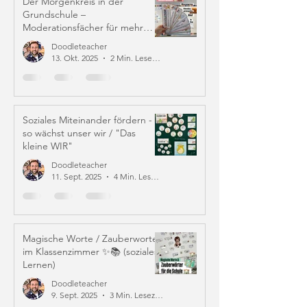
Der Morgenkreis in der
Grundschule –
Moderationsfächer für mehr
Struktur und Mitverantwortung
Doodleteacher
13. Okt. 2025
2 Min. Lesezeit
Soziales Miteinander fördern -
so wächst unser wir / "Das
kleine WIR"
Doodleteacher
11. Sept. 2025
4 Min. Lesezeit
Magische Worte / Zauberworte
im Klassenzimmer ✨📚 (soziales
Lernen)
Doodleteacher
9. Sept. 2025
3 Min. Lesezeit