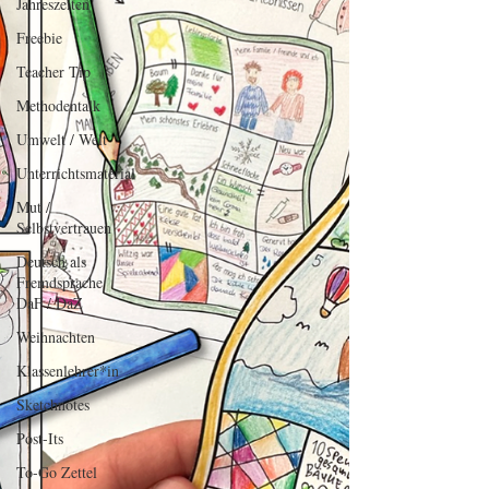
Jahreszeiten
Freebie
Teacher Tip
Methodentalk
Umwelt / Welt
Unterrichtsmaterial
Mut /
Selbstvertrauen
Deutsch als
Fremdsprache
DaF / DaZ
Weihnachten
Klassenlehrer*in
Sketchnotes
Post-Its
To-Go Zettel