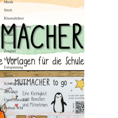
Musik
Streit
Klassenlehrer
Schuljahresanfang
Rituale
Neujahr
Zeugnis
Karneval
Entspannung
Stress
Schulajhresende
Abschied
Unterrichtsideen
Fußball WM