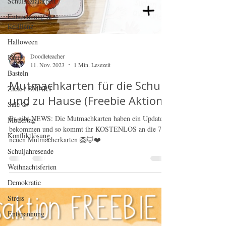
Schulsozialarbeit
Entspannung &
Resilienz
Halloween
Kunst
Basteln
Ziele / SMART
Doodleteacher
Sale 🥳
11. Nov. 2023
1 Min. Lesezeit
Muttertag
Mutmachkarten für die Schule
Konfliktlösung
und zu Hause (Freebie Aktion)
Schuljahresende
Es gibt NEWS: Die Mutmachkarten haben ein Update
Weihnachtsferien
bekommen und so kommt ihr KOSTENLOS an die 7
neuen Mutmacherkarten 🦁🦊❤️
Demokratie
Stress
Entspannung