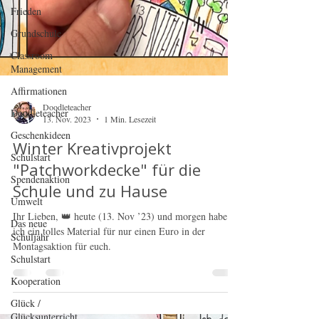
Frieden
Grundschule
Classroom
Management
Affirmationen
Doodleteacher
Geschenkideen
Doodleteacher
13. Nov. 2023
1 Min. Lesezeit
Schulstart
Winter Kreativprojekt
Spendenaktion
"Patchworkdecke" für die
Umwelt
Schule und zu Hause
Das neue
Schuljahr
Ihr Lieben, 👑 heute (13. Nov ’23) und morgen habe
Schulstart
ich ein tolles Material für nur einen Euro in der
Montagsaktion für euch.
Kooperation
Glück /
Glücksunterricht