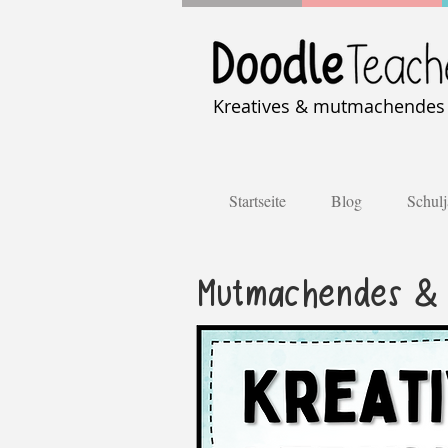
Kreatives & mutmachendes U
Startseite
Blog
Schulj
Mutmachendes & k