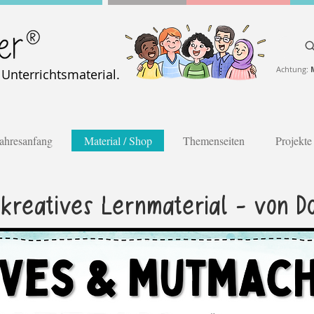
Achtung:
nterrichtsmaterial.
ahresanfang
Material / Shop
Themenseiten
Projekte
reatives Lernmaterial - von D