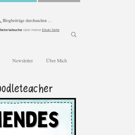
Blogbeiträge durchsuchen ...
Materialsuche
über meine
Eduki-Seite
.
Newsletter
Über Mich
oodleteacher