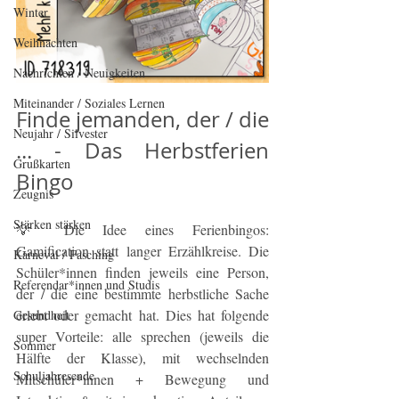
Winter
Weihnachten
Nachrichten / Neuigkeiten
Miteinander / Soziales Lernen
Finde jemanden, der / die 
Neujahr / Silvester
... - Das Herbstferien 
Grußkarten
Bingo
Zeugnis
Stärken stärken
💡 Die Idee eines Ferienbingos: 
Gamification statt langer Erzählkreise. Die 
Karneval / Fasching
Schüler*innen finden jeweils eine Person, 
Referendar*innen und Studis
der / die eine bestimmte herbstliche Sache 
erlebt oder gemacht hat. Dies hat folgende 
Gesundheit
super Vorteile: alle sprechen (jeweils die 
Sommer
Hälfte der Klasse), mit wechselnden 
Schuljahresende
Mitschüler*innen + Bewegung und 