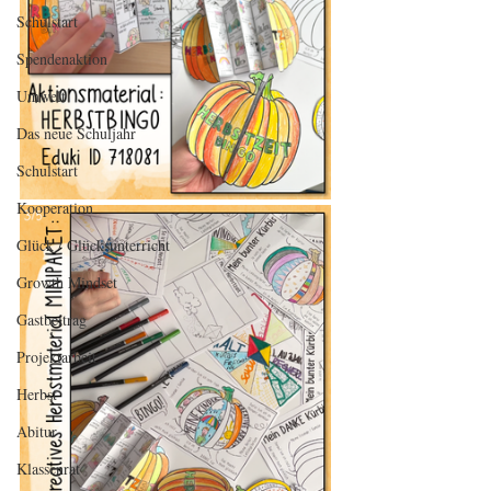
Schulstart
Spendenaktion
Umwelt
Das neue Schuljahr
Schulstart
Kooperation
Glück / Glücksunterricht
Growth Mindset
Gastbeitrag
Projektarbeit
Herbst
Abitur
Klassenrat