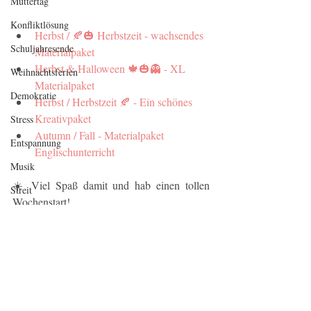
Muttertag
Konfliktlösung
Herbst / 🍂🎃 Herbstzeit - wachsendes 
Schuljahresende
Materialpaket
Herbst & Halloween 🍁🎃👻 - XL 
Weihnachtsferien
Materialpaket
Demokratie
Herbst / Herbstzeit 🍂 - Ein schönes 
Kreativpaket
Stress
Autumn / Fall - Materialpaket 
Entspannung
Englischunterricht
Musik
☀️ Viel Spaß damit und hab einen tollen 
Streit
Wochenstart!
Klassenlehrer
Dein Michi / Doodleteacher 
Schuljahresanfang
Rituale
Neujahr
P.S.: Habt ihr eigentlich gerade Herbstferien? 
Was macht ihr so?
Zeugnis