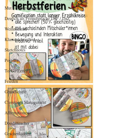
Mut / Selbstvertrauen
Deutsch als Fremdsprache DaF / DaZ
Weihnachten
Klassenlehrer*in
Sketchnotes
Post-Its
To-Go Zettel
Frieden
Grundschule
Classroom Management
Affirmationen
Doodleteacher
Geschenkideen