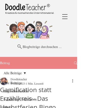
Kreatives & mutmachendes Unterrichtsmaterial.
Blogbeiträge durchsuchen ...
Beitrag
Alle Beiträge
Doodleteacher
Alle Beiträge
9. Okt. 2023
1 Min. Lesezeit
Gamification statt
Englischunterricht
Erzählkreis - Das
Schulalltag / Schulleben
Herbstferien Bingo
Eltern