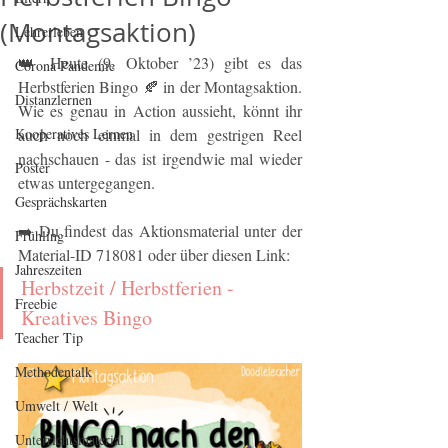
(Montagsaktion)
Lehrerleben
👑 Heute (9. Oktober ’23) gibt es das 
Corona Pandemie
Herbstferien Bingo 🍂 in der Montagsaktion. 
Distanzlernen
Wie es genau in Action aussieht, könnt ihr 
Kooperatives Lernen
auch noch einmal in dem gestrigen Reel 
nachschauen - das ist irgendwie mal wieder 
Poster
etwas untergegangen.
Gesprächskarten
➡️ Du findest das Aktionsmaterial unter der 
Frühling
Material-ID 718081 oder über diesen Link:
Jahreszeiten
Herbstzeit / Herbstferien - 
Freebie
Kreatives Bingo
Teacher Tip
Methodentalk
Umwelt / Welt
Unterrichtsmaterial