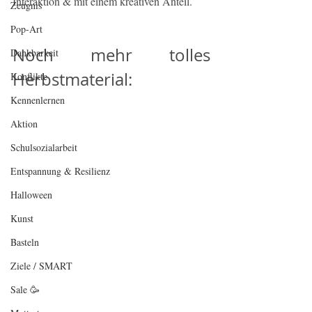
Interaktion & mit einem kreativen Anteil.
Zeugnis
Pop-Art
Noch mehr tolles 
Dankbarkeit
Herbstmaterial:
Konflikte
Kennenlernen
Aktion
Schulsozialarbeit
Entspannung & Resilienz
Halloween
Kunst
Basteln
Ziele / SMART
Sale 🥳