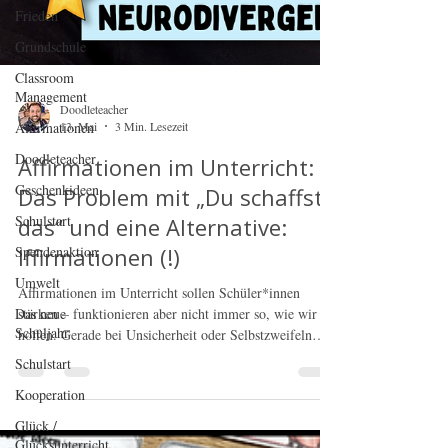
Frieden
Grundschule
Classroom
Management
Affirmationen
Doodleteacher
Doodleteacher
13. Mai
3 Min. Lesezeit
Geschenkideen
Affirmationen im Unterricht:
Schulstart
Das Problem mit „Du schaffst
Spendenaktion
das“ und eine Alternative:
Umwelt
Iffirmationen (!)
Das neue
Schuljahr
Affirmationen im Unterricht sollen Schüler*innen
stärken – funktionieren aber nicht immer so, wie wir
Schulstart
hoffen. Gerade bei Unsicherheit oder Selbstzweifeln
Kooperation
können Sätze wie „Ich schaffe das“ inneren Widerstand
auslösen. In diesem Beitrag erfährst du, warum
Glück /
Glücksunterricht
Iffirmationen („Was wäre, wenn…“) oft leichter