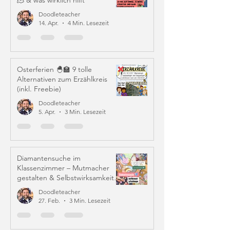
🫠 & was wirklich hilft
Doodleteacher
14. Apr.
4 Min. Lesezeit
Osterferien 🐣🏫 9 tolle
Alternativen zum Erzählkreis
(inkl. Freebie)
Doodleteacher
5. Apr.
3 Min. Lesezeit
Diamantensuche im
Klassenzimmer – Mutmacher
gestalten & Selbstwirksamkeit
stärken
Doodleteacher
27. Feb.
3 Min. Lesezeit