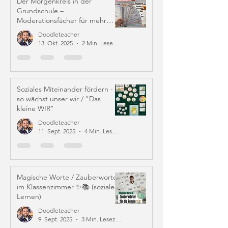
Der Morgenkreis in der
Grundschule –
Moderationsfächer für mehr
Struktur und Mitverantwortung
Doodleteacher
13. Okt. 2025
2 Min. Lesezeit
Soziales Miteinander fördern -
so wächst unser wir / "Das
kleine WIR"
Doodleteacher
11. Sept. 2025
4 Min. Lesezeit
Magische Worte / Zauberworte
im Klassenzimmer ✨📚 (soziales
Lernen)
Doodleteacher
9. Sept. 2025
3 Min. Lesezeit