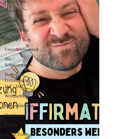
Jahreszeiten
Freebie
Teacher Tip
Methodentalk
Umwelt / Welt
Unterrichtsmaterial
Mut /
Selbstvertrauen
Deutsch als
Fremdsprache
DaF / DaZ
Weihnachten
Klassenlehrer*in
Sketchnotes
Post-Its
To-Go Zettel