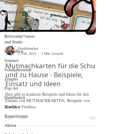
Zeugnis
Stärken stärken
Karneval /
Fasching
Referendar*innen
und Studis
Gesundheit
Sommer
Schuljahresende
Doodleteacher
Zeugnis
2. Feb. 2024
2 Min. Lesezeit
Pop-Art
Mutmachkarten für die Schule
Dankbarkeit
und zu Hause - Beispiele,
Konflikte
Einsatz und Ideen
Kennenlernen
Hier gibt es konkrete Beispiele und Ideen für den
Aktion
Einsatz von MUTMACHKARTEN, Beispiele von