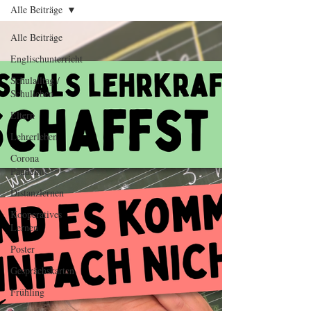
Alle Beiträge
Alle Beiträge
Englischunterricht
Schulalltag /
Schulleben
Eltern
Lehrerleben
Corona
Pandemie
Distanzlernen
Kooperatives
Lernen
Poster
Gesprächskarten
Frühling