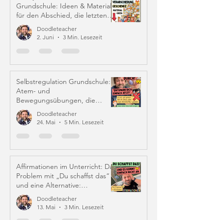
Grundschule: Ideen & Material
für den Abschied, die letzten
Schulwochen und Zeugniszeit
Doodleteacher
2. Juni
3 Min. Lesezeit
Selbstregulation Grundschule:
Atem- und
Bewegungsübungen, die
wirklich helfen
Doodleteacher
24. Mai
5 Min. Lesezeit
Affirmationen im Unterricht: Das
Problem mit „Du schaffst das“
und eine Alternative:
Iffirmationen (!)
Doodleteacher
13. Mai
3 Min. Lesezeit