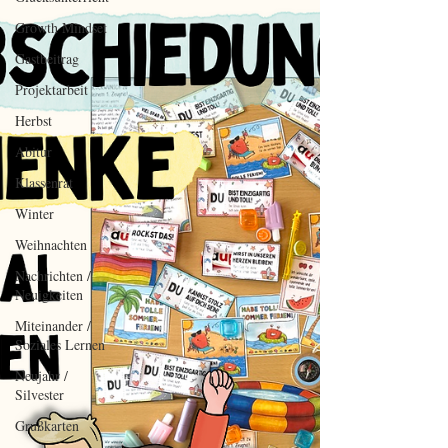
Growth Mindset
Gastbeitrag
Projektarbeit
Herbst
Abitur
Klassenrat
Winter
Weihnachten
Nachrichten /
Neuigkeiten
Miteinander /
Soziales Lernen
Neujahr /
Silvester
Grußkarten