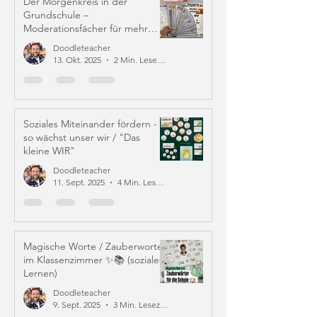
Der Morgenkreis in der
Grundschule –
Moderationsfächer für mehr
Struktur und Mitverantwortung
Doodleteacher
13. Okt. 2025
2 Min. Lesezeit
Soziales Miteinander fördern -
so wächst unser wir / "Das
kleine WIR"
Doodleteacher
11. Sept. 2025
4 Min. Lesezeit
Magische Worte / Zauberworte
im Klassenzimmer ✨📚 (soziales
Lernen)
Doodleteacher
9. Sept. 2025
3 Min. Lesezeit