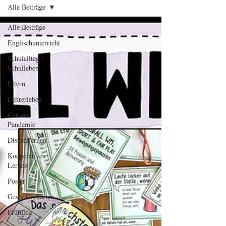
Alle Beiträge
Alle Beiträge
Englischunterricht
Schulalltag /
Schulleben
Eltern
Lehrerleben
Corona
Pandemie
Distanzlernen
Kooperatives
Lernen
Poster
Gesprächskarten
Frühling