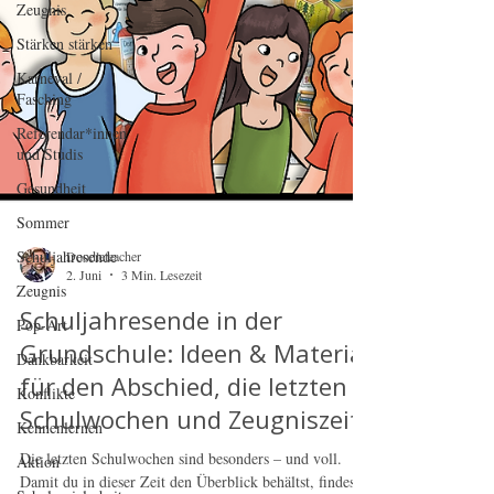
Zeugnis
Stärken stärken
Karneval /
Fasching
Referendar*innen
und Studis
Gesundheit
Sommer
Schuljahresende
Zeugnis
Pop-Art
Doodleteacher
2. Juni
3 Min. Lesezeit
Dankbarkeit
Schuljahresende in der
Konflikte
Grundschule: Ideen & Material
Kennenlernen
für den Abschied, die letzten
Aktion
Schulwochen und Zeugniszeit