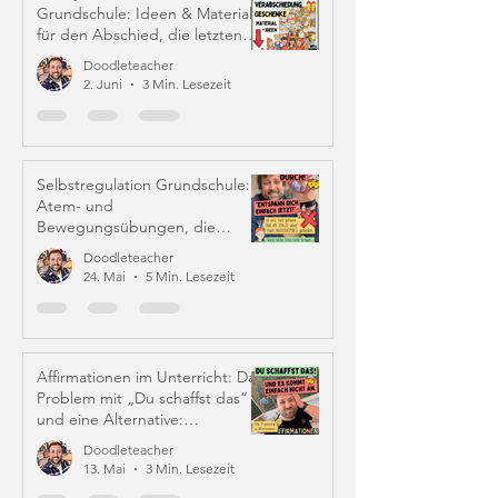
Grundschule: Ideen & Material
für den Abschied, die letzten
Schulwochen und Zeugniszeit
Doodleteacher
2. Juni
3 Min. Lesezeit
Selbstregulation Grundschule:
Atem- und
Bewegungsübungen, die
wirklich helfen
Doodleteacher
24. Mai
5 Min. Lesezeit
Affirmationen im Unterricht: Das
Problem mit „Du schaffst das“
und eine Alternative:
Iffirmationen (!)
Doodleteacher
13. Mai
3 Min. Lesezeit