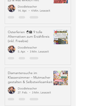
🫠 & was wirklich hilft
Doodleteacher
14. Apr.
4 Min. Lesezeit
Osterferien 🐣🏫 9 tolle
Alternativen zum Erzählkreis
(inkl. Freebie)
Doodleteacher
5. Apr.
3 Min. Lesezeit
Diamantensuche im
Klassenzimmer – Mutmacher
gestalten & Selbstwirksamkeit
stärken
Doodleteacher
27. Feb.
3 Min. Lesezeit