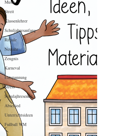
Musik
Streit
Klassenlehrer
Schuljahresanfang
Rituale
Neujahr
Zeugnis
Karneval
Entspannung
Stress
Schulajhresende
Abschied
Unterrichtsideen
Fußball WM