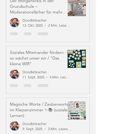
Der Morgenkreis in der
Grundschule –
Moderationsfächer für mehr
Struktur und Mitverantwortung
Doodleteacher
13. Okt. 2025
2 Min. Lesezeit
Soziales Miteinander fördern -
so wächst unser wir / "Das
kleine WIR"
Doodleteacher
11. Sept. 2025
4 Min. Lesezeit
Magische Worte / Zauberworte
im Klassenzimmer ✨📚 (soziales
Lernen)
Doodleteacher
9. Sept. 2025
3 Min. Lesezeit