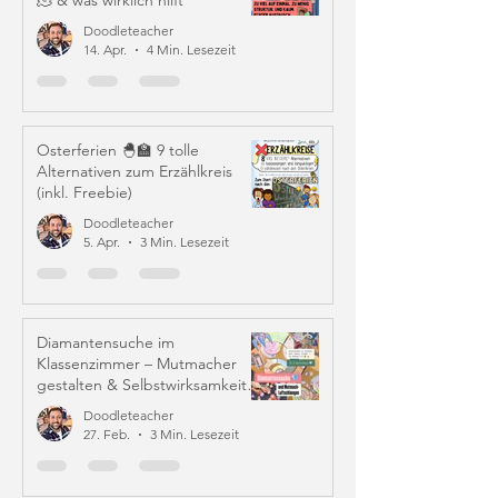
🫠 & was wirklich hilft
Doodleteacher
14. Apr.
4 Min. Lesezeit
Osterferien 🐣🏫 9 tolle
Alternativen zum Erzählkreis
(inkl. Freebie)
Doodleteacher
5. Apr.
3 Min. Lesezeit
Diamantensuche im
Klassenzimmer – Mutmacher
gestalten & Selbstwirksamkeit
stärken
Doodleteacher
27. Feb.
3 Min. Lesezeit