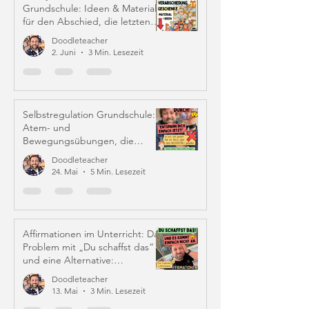
Grundschule: Ideen & Material
für den Abschied, die letzten
Schulwochen und Zeugniszeit
Doodleteacher
2. Juni
3 Min. Lesezeit
Selbstregulation Grundschule:
Atem- und
Bewegungsübungen, die
wirklich helfen
Doodleteacher
24. Mai
5 Min. Lesezeit
Affirmationen im Unterricht: Das
Problem mit „Du schaffst das“
und eine Alternative:
Iffirmationen (!)
Doodleteacher
13. Mai
3 Min. Lesezeit