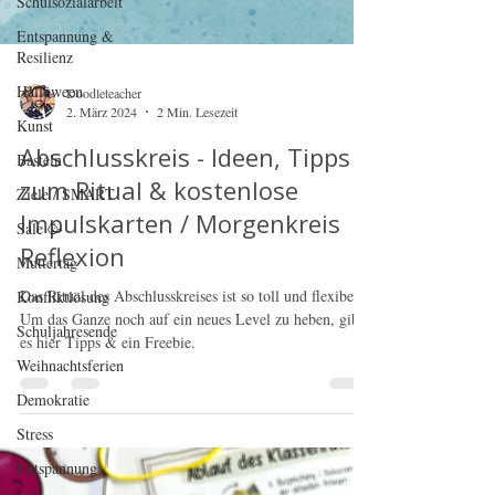
Schulsozialarbeit
Entspannung &
Resilienz
Halloween
Kunst
Basteln
Doodleteacher
Ziele / SMART
2. März 2024
2 Min. Lesezeit
Sale 🥳
Abschlusskreis - Ideen, Tipps
Muttertag
zum Ritual & kostenlose
Konfliktlösung
Impulskarten / Morgenkreis
Schuljahresende
Reflexion
Weihnachtsferien
Das Ritual des Abschlusskreises ist so toll und flexibel.
Demokratie
Um das Ganze noch auf ein neues Level zu heben, gibt
es hier Tipps & ein Freebie.
Stress
Entspannung