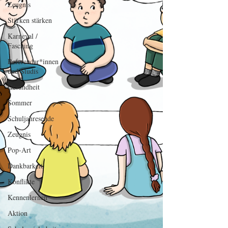
Zeugnis
Stärken stärken
Karneval /
Fasching
Referendar*innen
und Studis
Gesundheit
Sommer
Schuljahresende
Zeugnis
Pop-Art
Dankbarkeit
Konflikte
Kennenlernen
Aktion