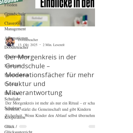
Frieden
Grundschule
Classroom
Management
Affirmationen
Doodleteacher
Doodleteacher
Geschenkideen
13. Okt. 2025
2 Min. Lesezeit
Schulstart
Der Morgenkreis in der
Spendenaktion
Grundschule –
Umwelt
Moderationsfächer für mehr
Das neue
Struktur und
Schuljahr
Mitverantwortung
Schulstart
Der Morgenkreis ist mehr als nur ein Ritual – er schafft
Kooperation
Struktur, stärkt die Gemeinschaft und gibt Kindern
Glück /
Sicherheit. Wenn Kinder den Ablauf selbst übernehmen,
Glücksunterricht