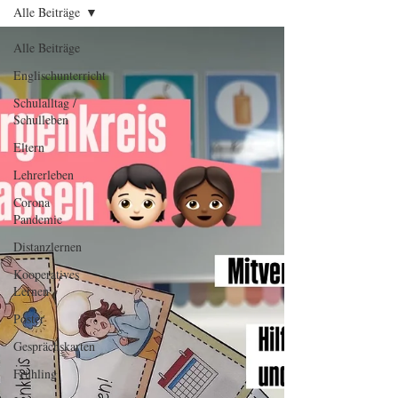
Alle Beiträge
Alle Beiträge
Englischunterricht
Schulalltag /
Schulleben
Eltern
Lehrerleben
Corona
Pandemie
Distanzlernen
Kooperatives
Lernen
Poster
Gesprächskarten
Frühling