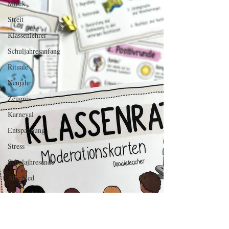
Musik
Streit
Klassenlehrer
Schuljahresanfang
Rituale
Neujahr
Zeugnis
Karneval
Entspannung
Stress
Schulajhresende
Abschied
Unterrichtsideen
Fußball WM