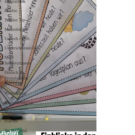
Jahreszeiten
Freebie
Teacher Tip
Methodentalk
Umwelt / Welt
Unterrichtsmaterial
Mut /
Selbstvertrauen
Deutsch als
Fremdsprache
DaF / DaZ
Weihnachten
Klassenlehrer*in
Sketchnotes
Post-Its
To-Go Zettel