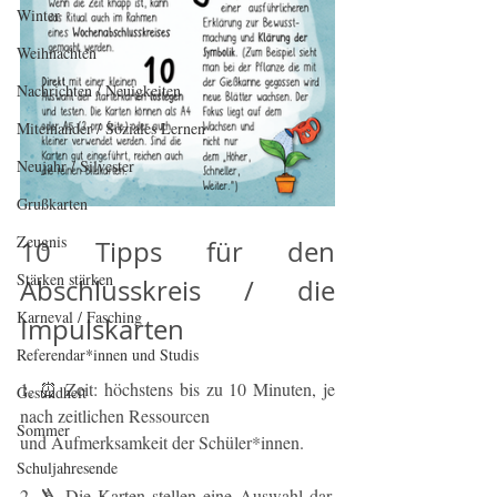
Winter
Weihnachten
Nachrichten / Neuigkeiten
Miteinander / Soziales Lernen
Neujahr / Silvester
Grußkarten
Zeugnis
10 Tipps für den 
Stärken stärken
Abschlusskreis / die 
Karneval / Fasching
Impulskarten
Referendar*innen und Studis
1. ⏰ Zeit: höchstens bis zu 10 Minuten, je 
Gesundheit
nach zeitlichen Ressourcen
Sommer
und Aufmerksamkeit der Schüler*innen.
Schuljahresende
2. 🪜 Die Karten stellen eine Auswahl dar, 