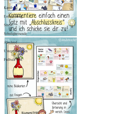
Karneval
Entspannung
Stress
Schulajhresende
Abschied
Unterrichtsideen
Fußball WM