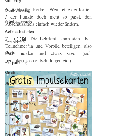
Muttertag
6. ⚓️ Flexibel bleiben: Wenn eine der Karten 
Konfliktlösung
/ der Punkte doch nicht so passt, den 
Schuljahresende
Abschlusskreis einfach wieder ändern.
Weihnachtsferien
7. 👩🏻‍🏫 Die Lehrkraft kann sich als 
Demokratie
Teilnehmer*in und Vorbild beteiligen, also 
Stress
auch melden und etwas sagen (sich 
bedanken, sich entschuldigen etc.).
Entspannung
Musik
Streit
Klassenlehrer
Schuljahresanfang
Rituale
Neujahr
Zeugnis