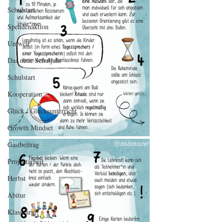
Schulstart
Spendenaktion
Umwelt
Das neue Schuljahr
Schulstart
Kooperation
Glück / Glücksunterricht
Growth Mindset
Gastbeitrag
Projektarbeit
Herbst
Abitur
Klassenrat