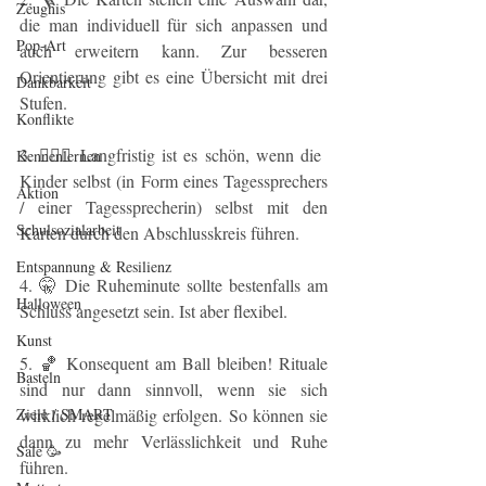
Zeugnis
die man individuell für sich anpassen und 
Pop-Art
auch erweitern kann. Zur besseren 
Orientierung gibt es eine Übersicht mit drei 
Dankbarkeit
Stufen.
Konflikte
3. 🙋🏽‍♀️ Langfristig ist es schön, wenn die 
Kennenlernen
Kinder selbst (in Form eines Tagessprechers 
Aktion
/ einer Tagessprecherin) selbst mit den 
Schulsozialarbeit
Karten durch den Abschlusskreis führen.
Entspannung & Resilienz
4. 🤫 Die Ruheminute sollte bestenfalls am 
Halloween
Schluss angesetzt sein. Ist aber flexibel.
Kunst
5. 🏀 Konsequent am Ball bleiben! Rituale 
Basteln
sind nur dann sinnvoll, wenn sie sich 
Ziele / SMART
wirklich regelmäßig erfolgen. So können sie 
dann zu mehr Verlässlichkeit und Ruhe 
Sale 🥳
führen.