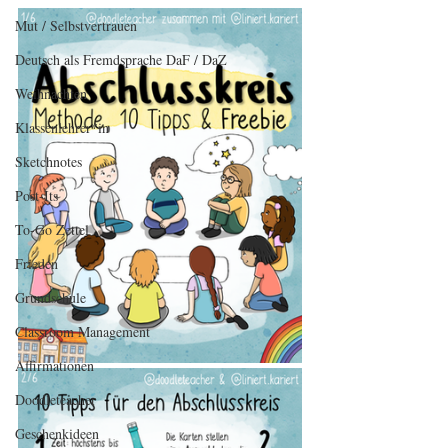
Mut / Selbstvertrauen
Deutsch als Fremdsprache DaF / DaZ
Weihnachten
Klassenlehrer*in
Sketchnotes
Post-Its
To-Go Zettel
Frieden
Grundschule
Classroom Management
Affirmationen
Doodleteacher
Geschenkideen