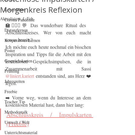
Morgenkreis Reflexion
Lehrerleben
Aktualisiert:
4. Feb.
Corona Pandemie
🏫💁🏼‍♂️💬 Das wunderbare Ritual des 
Distanzlernen
Abschlusskreises. Wer von euch macht 
sowas bereits?
Kooperatives Lernen
Ich möchte euch heute nochmal ein bisschen 
Poster
Inspiration und Tipps für die Arbeit mit den 
Gesprächskarten
kostenlosen Gesprächsimpulsen, die in 
Zusammenarbeit mit Sassi 
Frühling
@liniert.kariert
 entstanden sind, ans Herz ❤️ 
Jahreszeiten
legen.
Freebie
➡️ Vorne weg, wenn du Interesse an dem 
Teacher Tip
kostenlosen Material hast, dann hier lang:
Methodentalk
Abschlusskreis / Impulskarten 
Umwelt / Welt
(Freebie)
Unterrichtsmaterial