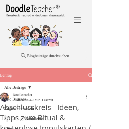
Kreatives & mutmachendes Unterrichtsmaterial.
Blogbeiträge durchsuchen ...
Beitrag
Alle Beiträge
Doodleteacher
Alle Beiträge
2. März 2024
2 Min. Lesezeit
Abschlusskreis - Ideen,
Englischunterricht
Tipps zum Ritual &
Schulalltag / Schulleben
kostenlose Impulskarten /
Eltern