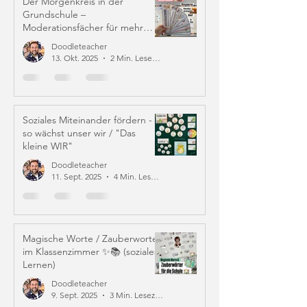
Der Morgenkreis in der
Grundschule –
Moderationsfächer für mehr
Struktur und Mitverantwortung
Doodleteacher
13. Okt. 2025
2 Min. Lesezeit
Soziales Miteinander fördern -
so wächst unser wir / "Das
kleine WIR"
Doodleteacher
11. Sept. 2025
4 Min. Lesezeit
Magische Worte / Zauberworte
im Klassenzimmer ✨📚 (soziales
Lernen)
Doodleteacher
9. Sept. 2025
3 Min. Lesezeit