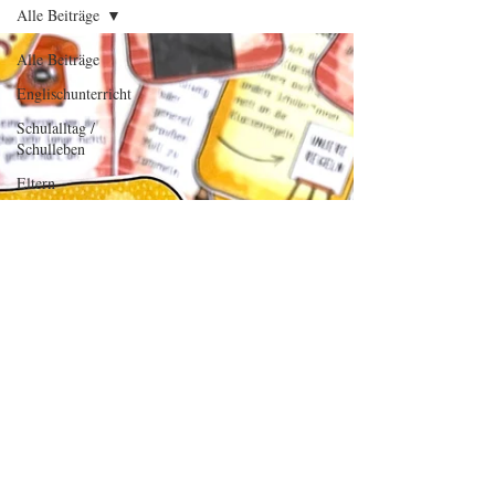
Alle Beiträge
Alle Beiträge
Englischunterricht
Schulalltag /
Schulleben
Eltern
Lehrerleben
Corona
Pandemie
Distanzlernen
Kooperatives
Lernen
Poster
Gesprächskarten
Frühling