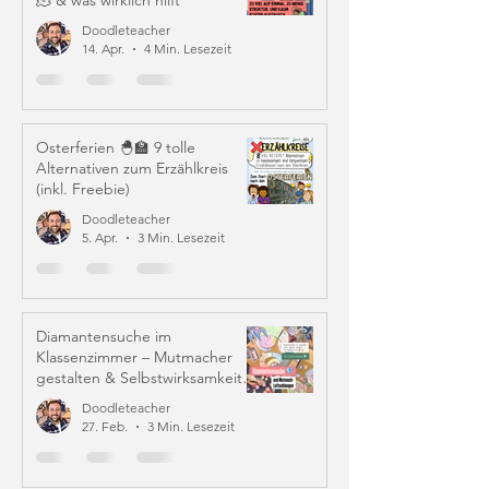
🫠 & was wirklich hilft
Doodleteacher
14. Apr.
4 Min. Lesezeit
Osterferien 🐣🏫 9 tolle
Alternativen zum Erzählkreis
(inkl. Freebie)
Doodleteacher
5. Apr.
3 Min. Lesezeit
Diamantensuche im
Klassenzimmer – Mutmacher
gestalten & Selbstwirksamkeit
stärken
Doodleteacher
27. Feb.
3 Min. Lesezeit