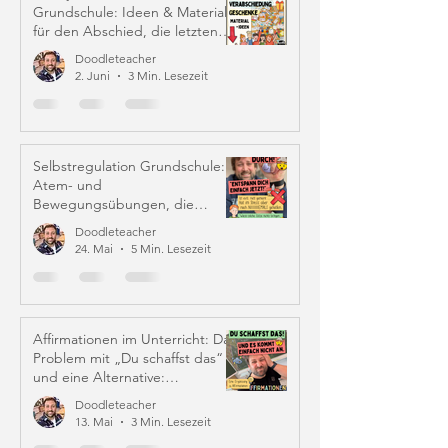
Grundschule: Ideen & Material
für den Abschied, die letzten
Schulwochen und Zeugniszeit
Doodleteacher
2. Juni
3 Min. Lesezeit
Selbstregulation Grundschule:
Atem- und
Bewegungsübungen, die
wirklich helfen
Doodleteacher
24. Mai
5 Min. Lesezeit
Affirmationen im Unterricht: Das
Problem mit „Du schaffst das“
und eine Alternative:
Iffirmationen (!)
Doodleteacher
13. Mai
3 Min. Lesezeit