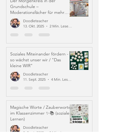
Der Morgenkreis in der
Grundschule –
Moderationsfächer für mehr
Struktur und Mitverantwortung
Doodleteacher
13. Okt. 2025
2 Min. Lesezeit
Soziales Miteinander fördern -
so wächst unser wir / "Das
kleine WIR"
Doodleteacher
11. Sept. 2025
4 Min. Lesezeit
Magische Worte / Zauberworte
im Klassenzimmer ✨📚 (soziales
Lernen)
Doodleteacher
9. Sept. 2025
3 Min. Lesezeit