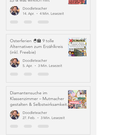
🫠 & was wirklich hilft
Doodleteacher
14. Apr.
4 Min. Lesezeit
Osterferien 🐣🏫 9 tolle
Alternativen zum Erzählkreis
(inkl. Freebie)
Doodleteacher
5. Apr.
3 Min. Lesezeit
Diamantensuche im
Klassenzimmer – Mutmacher
gestalten & Selbstwirksamkeit
stärken
Doodleteacher
27. Feb.
3 Min. Lesezeit