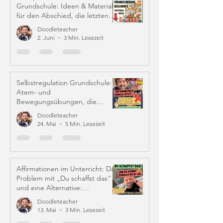
Grundschule: Ideen & Material
für den Abschied, die letzten
Schulwochen und Zeugniszeit
Doodleteacher
2. Juni
3 Min. Lesezeit
Selbstregulation Grundschule:
Atem- und
Bewegungsübungen, die
wirklich helfen
Doodleteacher
24. Mai
5 Min. Lesezeit
Affirmationen im Unterricht: Das
Problem mit „Du schaffst das“
und eine Alternative:
Iffirmationen (!)
Doodleteacher
13. Mai
3 Min. Lesezeit