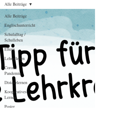
Alle Beiträge
Alle Beiträge
Englischunterricht
Schulalltag /
Schulleben
Eltern
Lehrerleben
Corona
Pandemie
Distanzlernen
Kooperatives
Lernen
Poster
Gesprächskarten
Frühling