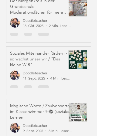
Der Morgenkreis in der
Grundschule –
Moderationsfächer für mehr
Struktur und Mitverantwortung
Doodleteacher
13. Okt. 2025
2 Min. Lesezeit
Soziales Miteinander fördern -
so wächst unser wir / "Das
kleine WIR"
Doodleteacher
11. Sept. 2025
4 Min. Lesezeit
Magische Worte / Zauberworte
im Klassenzimmer ✨📚 (soziales
Lernen)
Doodleteacher
9. Sept. 2025
3 Min. Lesezeit