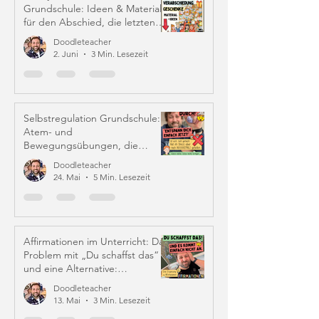
Grundschule: Ideen & Material
für den Abschied, die letzten
Schulwochen und Zeugniszeit
Doodleteacher
2. Juni
3 Min. Lesezeit
Selbstregulation Grundschule:
Atem- und
Bewegungsübungen, die
wirklich helfen
Doodleteacher
24. Mai
5 Min. Lesezeit
Affirmationen im Unterricht: Das
Problem mit „Du schaffst das“
und eine Alternative:
Iffirmationen (!)
Doodleteacher
13. Mai
3 Min. Lesezeit