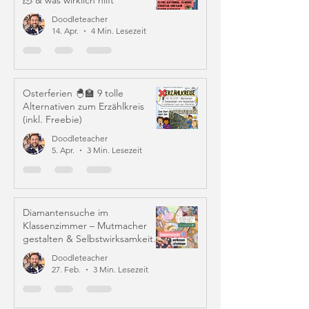
🫠 & was wirklich hilft
Doodleteacher
14. Apr.
4 Min. Lesezeit
Osterferien 🐣🏫 9 tolle
Alternativen zum Erzählkreis
(inkl. Freebie)
Doodleteacher
5. Apr.
3 Min. Lesezeit
Diamantensuche im
Klassenzimmer – Mutmacher
gestalten & Selbstwirksamkeit
stärken
Doodleteacher
27. Feb.
3 Min. Lesezeit