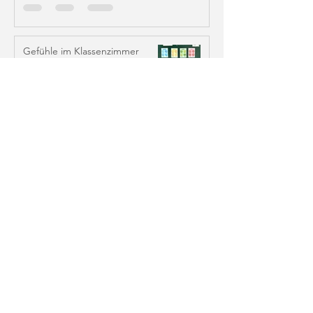
Gefühle im Klassenzimmer
sichtbar machen – Poster mit
Farben & Emojis
Doodleteacher
1. Sept. 2025
2 Min. Lesezeit
6 Absprachen für das
Miteinander – Werte & Regeln
im Klassenzimmer
Doodleteacher
30. Aug. 2025
3 Min. Lesezeit
Blog