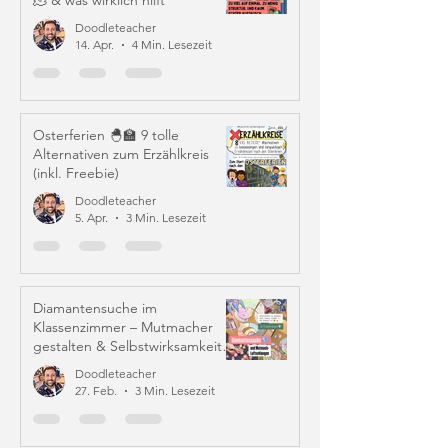
🫠 & was wirklich hilft
Doodleteacher
14. Apr.
4 Min. Lesezeit
Osterferien 🐣🏫 9 tolle
Alternativen zum Erzählkreis
(inkl. Freebie)
Doodleteacher
5. Apr.
3 Min. Lesezeit
Diamantensuche im
Klassenzimmer – Mutmacher
gestalten & Selbstwirksamkeit
stärken
Doodleteacher
27. Feb.
3 Min. Lesezeit