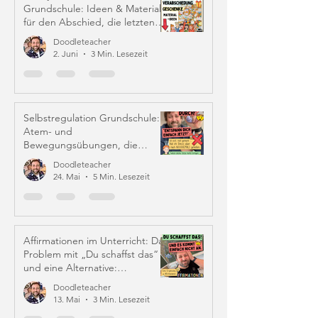
Grundschule: Ideen & Material
für den Abschied, die letzten
Schulwochen und Zeugniszeit
Doodleteacher
2. Juni
3 Min. Lesezeit
Selbstregulation Grundschule:
Atem- und
Bewegungsübungen, die
wirklich helfen
Doodleteacher
24. Mai
5 Min. Lesezeit
Affirmationen im Unterricht: Das
Problem mit „Du schaffst das“
und eine Alternative:
Iffirmationen (!)
Doodleteacher
13. Mai
3 Min. Lesezeit