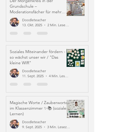
Der Morgenkreis in der
Grundschule –
Moderationsfächer für mehr
Struktur und Mitverantwortung
Doodleteacher
13. Okt. 2025
2 Min. Lesezeit
Soziales Miteinander fördern -
so wächst unser wir / "Das
kleine WIR"
Doodleteacher
11. Sept. 2025
4 Min. Lesezeit
Magische Worte / Zauberworte
im Klassenzimmer ✨📚 (soziales
Lernen)
Doodleteacher
9. Sept. 2025
3 Min. Lesezeit