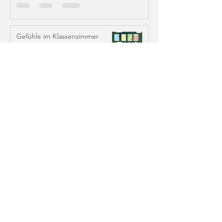
Gefühle im Klassenzimmer
sichtbar machen – Poster mit
Farben & Emojis
Doodleteacher
1. Sept. 2025
2 Min. Lesezeit
6 Absprachen für das
Miteinander – Werte & Regeln
im Klassenzimmer
Doodleteacher
30. Aug. 2025
3 Min. Lesezeit
Blog