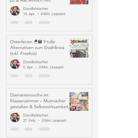
🫠 & was wirklich hilft
Doodleteacher
14. Apr.
4 Min. Lesezeit
Osterferien 🐣🏫 9 tolle
Alternativen zum Erzählkreis
(inkl. Freebie)
Doodleteacher
5. Apr.
3 Min. Lesezeit
Diamantensuche im
Klassenzimmer – Mutmacher
gestalten & Selbstwirksamkeit
stärken
Doodleteacher
27. Feb.
3 Min. Lesezeit