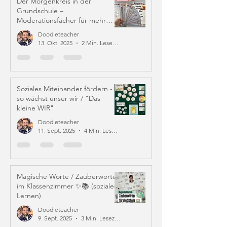
Der Morgenkreis in der
Grundschule –
Moderationsfächer für mehr
Struktur und Mitverantwortung
Doodleteacher
13. Okt. 2025
2 Min. Lesezeit
Soziales Miteinander fördern -
so wächst unser wir / "Das
kleine WIR"
Doodleteacher
11. Sept. 2025
4 Min. Lesezeit
Magische Worte / Zauberworte
im Klassenzimmer ✨📚 (soziales
Lernen)
Doodleteacher
9. Sept. 2025
3 Min. Lesezeit