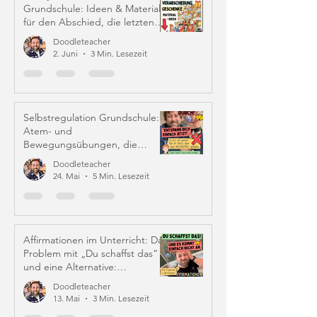
Grundschule: Ideen & Material
für den Abschied, die letzten
Schulwochen und Zeugniszeit
Doodleteacher
2. Juni
3 Min. Lesezeit
Selbstregulation Grundschule:
Atem- und
Bewegungsübungen, die
wirklich helfen
Doodleteacher
24. Mai
5 Min. Lesezeit
Affirmationen im Unterricht: Das
Problem mit „Du schaffst das“
und eine Alternative:
Iffirmationen (!)
Doodleteacher
13. Mai
3 Min. Lesezeit