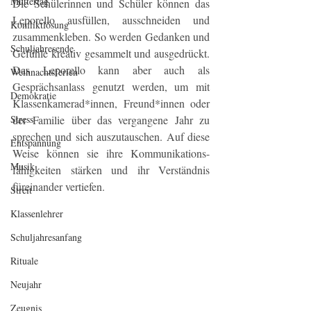
Muttertag
Die Schülerinnen und Schüler können das 
Leporello ausfüllen, ausschneiden und 
Konfliktlösung
zusammenkleben. So werden Gedanken und 
Schuljahresende
Gefühle kreativ gesammelt und ausgedrückt. 
Das Leporello kann aber auch als 
Weihnachtsferien
Gesprächsanlass genutzt werden, um mit 
Demokratie
Klassenkamerad*innen, Freund*innen oder 
der Familie über das vergangene Jahr zu 
Stress
sprechen und sich auszutauschen. Auf diese 
Entspannung
Weise können sie ihre Kommunikations-
Musik
fähigkeiten stärken und ihr Verständnis 
füreinander vertiefen. 
Streit
Klassenlehrer
Schuljahresanfang
Rituale
Neujahr
Zeugnis