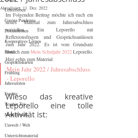
Aktualisiert:
11. Dez. 2022
Lehrerleben
Im Folgenden Beitrag möchte ich euch ein 
Corona Pandemie
neues Material zum Jahresabschluss 
vorstellen. Ein Leporello mit 
Distanzlernen
Reflexionsfragen und Gesprächsanlässen 
Kooperatives Lernen
zum Jahr 2022. Es ist vom Grundsatz 
ähnlich zum 
Mein Schuljahr 2022 
Leporello. 
Poster
Hier gehts zum Material:
Gesprächskarten
Mein Jahr 2022 / Jahresabschluss 
Frühling
- Leporello
Jahreszeiten
Freebie
Wieso das kreative 
Leporello eine tolle 
Teacher Tip
Aktivität ist:
Methodentalk
Umwelt / Welt
Unterrichtsmaterial