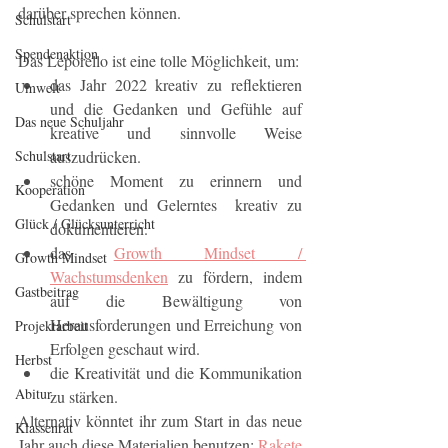
darüber sprechen können.
Schulstart
Spendenaktion
Das Leporello ist eine tolle Möglichkeit, um:
das Jahr 2022 kreativ zu reflektieren 
Umwelt
und die Gedanken und Gefühle auf 
Das neue Schuljahr
kreative und sinnvolle Weise 
auszudrücken. 
Schulstart
schöne Moment zu erinnern und 
Kooperation
Gedanken und Gelerntes  kreativ zu 
Glück / Glücksunterricht
dokumentieren.
das 
Growth Mindset / 
Growth Mindset
Wachstumsdenken
 zu fördern, indem 
Gastbeitrag
auf die Bewältigung von 
Herausforderungen und Erreichung von 
Projektarbeit
Erfolgen geschaut wird.
Herbst
die Kreativität und die Kommunikation 
Abitur
zu stärken.
Alternativ könntet ihr zum Start in das neue 
Klassenrat
Jahr auch diese Materialien benutzen: 
Rakete 