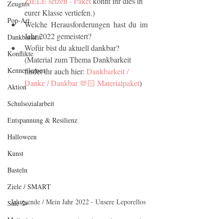
ZIELE setzen - Paket
 könnt ihr dies in 
Zeugnis
eurer Klasse vertiefen.)
Pop-Art
Welche Herausforderungen hast du im 
Jahr 2022 gemeistert?
Dankbarkeit
Wofür bist du aktuell dankbar? 
Konflikte
(Material zum Thema Dankbarkeit 
Kennenlernen
findet ihr auch hier: 
Dankbarkeit / 
Danke / Dankbar 🫶🏻 Materialpaket
)
Aktion
Schulsozialarbeit
Entspannung & Resilienz
Halloween
Kunst
Basteln
Ziele / SMART
Jahresende / Mein Jahr 2022 - Unsere Leporellos
Sale 🥳