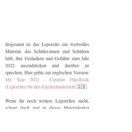
Insgesamt ist das Leporello ein wertvolles 
Material, das Schüler-innen und Schülern 
hilft, ihre Gedanken und Gefühle zum Jahr 
2022 auszudrücken und darüber zu 
sprechen. Hier gehts zur englischen Version: 
My Year 2022 - Creative Flip-Book 
(Leporello) für den Englischunterricht
 🇬🇧.
Wenn ihr noch weitere Leporellos sucht, 
schaut doch mal in dieses Materialpaket 
herein: 
Leporellos - wachsendes 
Materialpaket (Glück, Mut, Ferien, 
Schuljahr)
. Alternativ lege ich euch auch 