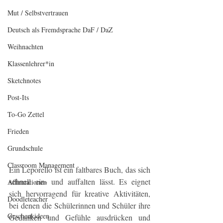
Mut / Selbstvertrauen
Deutsch als Fremdsprache DaF / DaZ
Weihnachten
Klassenlehrer*in
Sketchnotes
Post-Its
To-Go Zettel
Frieden
Grundschule
Classroom Management
Ein Leporello ist ein faltbares Buch, das sich 
schnell ein- und auffalten lässt. Es eignet 
Affirmationen
sich hervorragend für kreative Aktivitäten, 
Doodleteacher
bei denen die Schülerinnen und Schüler ihre 
Geschenkideen
Gedanken und Gefühle ausdrücken und 