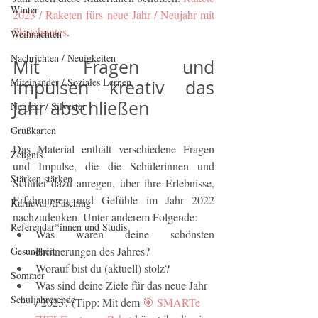
Winter
2023 / Raketen fürs neue Jahr / Neujahr mit 
Sketchnotes
.
Weihnachten
Nachrichten / Neuigkeiten
Mit Fragen und 
Miteinander / Soziales Lernen
Impulsen kreativ das 
Jahr abschließen
Neujahr / Silvester
Grußkarten
Das Material enthält verschiedene Fragen 
Zeugnis
und Impulse, die die Schülerinnen und 
Stärken stärken
Schüler dazu anregen, über ihre Erlebnisse, 
Erfahrungen und Gefühle im Jahr 2022 
Karneval / Fasching
nachzudenken. Unter anderem Folgende:
Referendar*innen und Studis
Was waren deine schönsten 
Erinnerungen des Jahres?
Gesundheit
Worauf bist du (aktuell) stolz?
Sommer
Was sind deine Ziele für das neue Jahr 
Schuljahresende
/ 2023? (Tipp: Mit dem 
🎯 SMARTe 