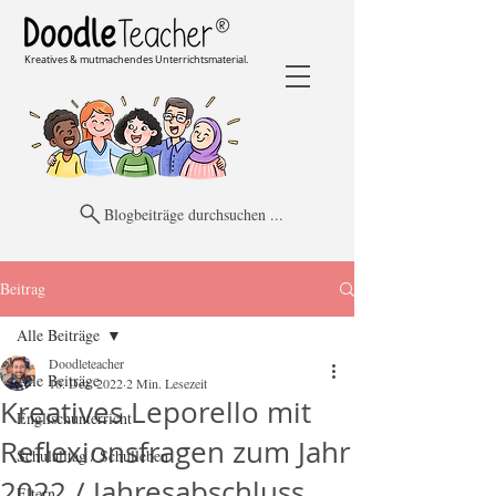
Kreatives & mutmachendes Unterrichtsmaterial.
Blogbeiträge durchsuchen ...
Beitrag
Alle Beiträge
Doodleteacher
Alle Beiträge
10. Dez. 2022
2 Min. Lesezeit
Kreatives Leporello mit
Englischunterricht
Reflexionsfragen zum Jahr
Schulalltag / Schulleben
2022 / Jahresabschluss
Eltern