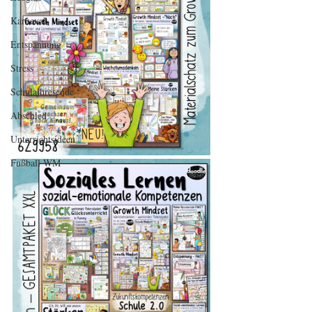
Karneval
Entspannung
Stress
Schulajhresende
Abschied
Unterrichtsideen
Fußball WM