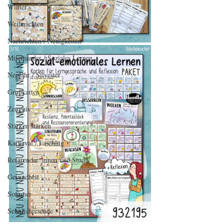
Winter
Weihnachten
Nachrichten / Neuigkeiten
Miteinander / Soziales Lernen
Neujahr / Silvester
Grußkarten
Zeugnis
Stärken stärken
Karneval / Fasching
Referendar*innen und Studis
Gesundheit
Sommer
Schuljahresende