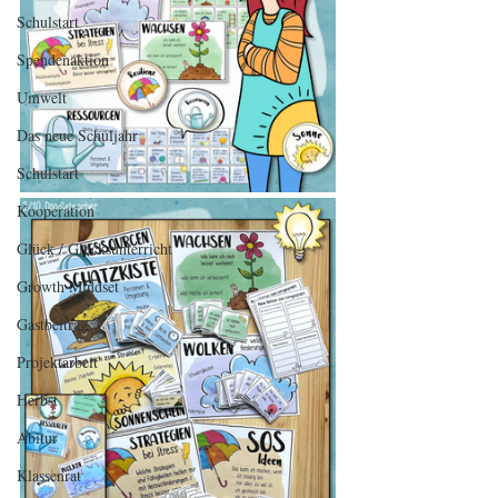
Schulstart
Spendenaktion
Umwelt
Das neue Schuljahr
Schulstart
Kooperation
Glück / Glücksunterricht
Growth Mindset
Gastbeitrag
Projektarbeit
Herbst
Abitur
Klassenrat