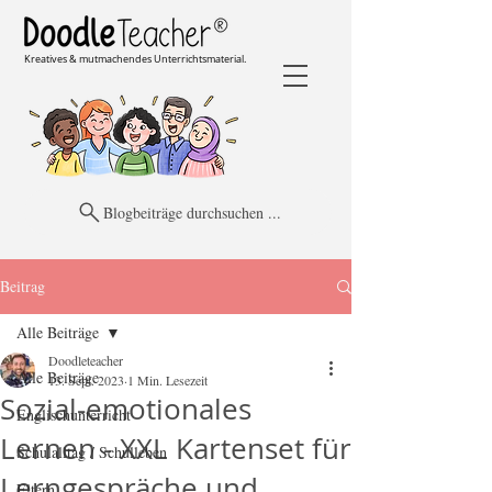
Kreatives & mutmachendes Unterrichtsmaterial.
Blogbeiträge durchsuchen ...
Beitrag
Alle Beiträge
Doodleteacher
Alle Beiträge
13. Sept. 2023
1 Min. Lesezeit
Sozial-emotionales
Englischunterricht
Lernen - XXL Kartenset für
Schulalltag / Schulleben
Lerngespräche und
Eltern