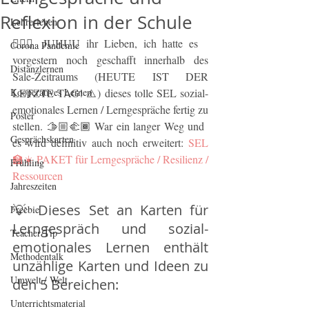
Reflexion in der Schule
Lehrerleben
💁🏼‍♂️ JUHUU ihr Lieben, ich hatte es 
Corona Pandemie
vorgestern noch geschafft innerhalb des 
Distanzlernen
Sale-Zeitraums (HEUTE IST DER 
Kooperatives Lernen
LETZTE TAG! ⚠️) dieses tolle SEL sozial-
emotionales Lernen / Lerngespräche fertig zu 
Poster
stellen. 🫱🏼‍🫲🏾 War ein langer Weg und 
Gesprächskarten
es wird definitiv auch noch erweitert: 
SEL 
🏫☀️ PAKET für Lerngespräche / Resilienz / 
Frühling
Ressourcen
Jahreszeiten
💡 Dieses Set an Karten für 
Freebie
Lerngespräch und sozial-
Teacher Tip
emotionales Lernen enthält 
Methodentalk
unzählige Karten und Ideen zu 
Umwelt / Welt
den 5 Bereichen: 
Unterrichtsmaterial