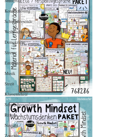
Muttertag
Konfliktlösung
Schuljahresende
Weihnachtsferien
Demokratie
Stress
Entspannung
Musik
Streit
Klassenlehrer
Schuljahresanfang
Rituale
Neujahr
Zeugnis