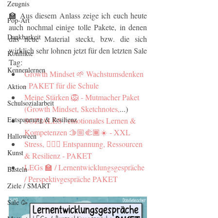
Zeugnis
🏫 Aus diesem Anlass zeige ich euch heute 
Pop-Art
auch nochmal einige tolle Pakete, in denen 
Dankbarkeit
das neue Material steckt, bzw. die sich 
wirklich sehr lohnen jetzt für den letzten Sale 
Konflikte
Tag:
Kennenlernen
Growth Mindset 🌱 Wachstumsdenken 
- PAKET für die Schule 
Aktion
Meine Stärken 🦁 - Mutmacher Paket 
Schulsozialarbeit
(Growth Mindset, Sketchnotes,
...)
Entspannung & Resilienz
SOZIALES / emotionales Lernen & 
Kompetenzen 🫱🏼‍🫲🏾☀️ - XXL
Halloween
Stress, 🙇🏼‍♂️ Entspannung, Ressourcen 
Kunst
& Resilienz - PAKET
LEGs 🏫 / Lernentwicklungsgespräche 
Basteln
/ Perspektivgespräche PAKET
Ziele / SMART
Sale 🥳