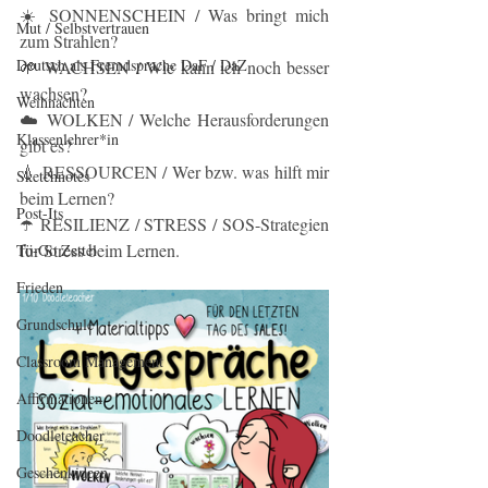
☀️ SONNENSCHEIN / Was bringt mich 
Mut / Selbstvertrauen
zum Strahlen?
Deutsch als Fremdsprache DaF / DaZ
🌱 WACHSEN / Wie kann ich noch besser 
wachsen?
Weihnachten
☁️ WOLKEN / Welche Herausforderungen 
Klassenlehrer*in
gibt es?
💧 RESSOURCEN / Wer bzw. was hilft mir 
Sketchnotes
beim Lernen?
Post-Its
☂️ RESILIENZ / STRESS / SOS-Strategien 
für Stress beim Lernen. 
To-Go Zettel
Frieden
Grundschule
Classroom Management
Affirmationen
Doodleteacher
Geschenkideen