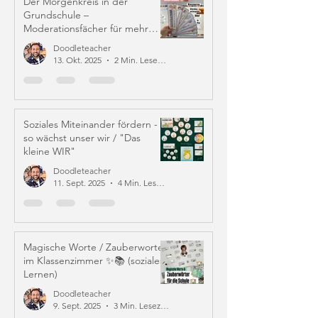
Der Morgenkreis in der
Grundschule –
Moderationsfächer für mehr
Struktur und Mitverantwortung
Doodleteacher
13. Okt. 2025
2 Min. Lesezeit
Soziales Miteinander fördern -
so wächst unser wir / "Das
kleine WIR"
Doodleteacher
11. Sept. 2025
4 Min. Lesezeit
Magische Worte / Zauberworte
im Klassenzimmer ✨📚 (soziales
Lernen)
Doodleteacher
9. Sept. 2025
3 Min. Lesezeit