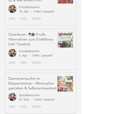
🫠 & was wirklich hilft
Doodleteacher
14. Apr.
4 Min. Lesezeit
Osterferien 🐣🏫 9 tolle
Alternativen zum Erzählkreis
(inkl. Freebie)
Doodleteacher
5. Apr.
3 Min. Lesezeit
Diamantensuche im
Klassenzimmer – Mutmacher
gestalten & Selbstwirksamkeit
stärken
Doodleteacher
27. Feb.
3 Min. Lesezeit