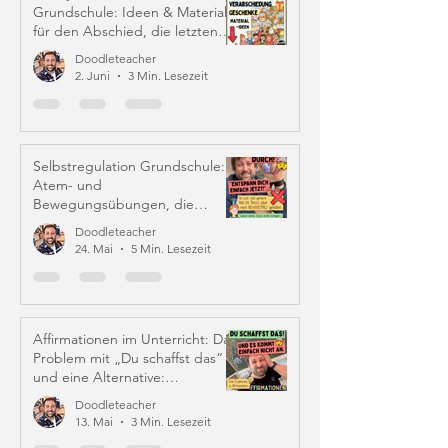
Grundschule: Ideen & Material
für den Abschied, die letzten
Schulwochen und Zeugniszeit
Doodleteacher
2. Juni
3 Min. Lesezeit
Selbstregulation Grundschule:
Atem- und
Bewegungsübungen, die
wirklich helfen
Doodleteacher
24. Mai
5 Min. Lesezeit
Affirmationen im Unterricht: Das
Problem mit „Du schaffst das“
und eine Alternative:
Iffirmationen (!)
Doodleteacher
13. Mai
3 Min. Lesezeit