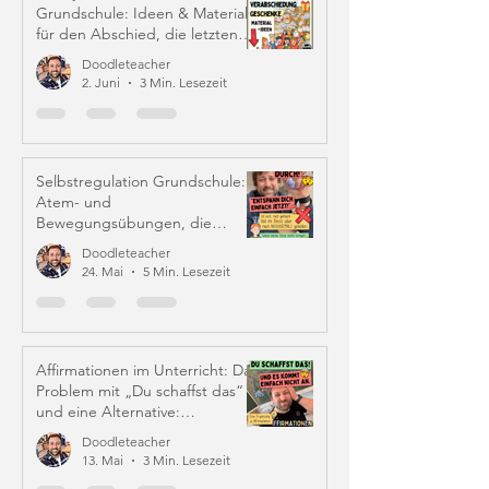
Grundschule: Ideen & Material
für den Abschied, die letzten
Schulwochen und Zeugniszeit
Doodleteacher
2. Juni
3 Min. Lesezeit
Selbstregulation Grundschule:
Atem- und
Bewegungsübungen, die
wirklich helfen
Doodleteacher
24. Mai
5 Min. Lesezeit
Affirmationen im Unterricht: Das
Problem mit „Du schaffst das“
und eine Alternative:
Iffirmationen (!)
Doodleteacher
13. Mai
3 Min. Lesezeit