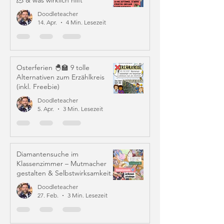
🫠 & was wirklich hilft
Doodleteacher
14. Apr.
4 Min. Lesezeit
Osterferien 🐣🏫 9 tolle
Alternativen zum Erzählkreis
(inkl. Freebie)
Doodleteacher
5. Apr.
3 Min. Lesezeit
Diamantensuche im
Klassenzimmer – Mutmacher
gestalten & Selbstwirksamkeit
stärken
Doodleteacher
27. Feb.
3 Min. Lesezeit