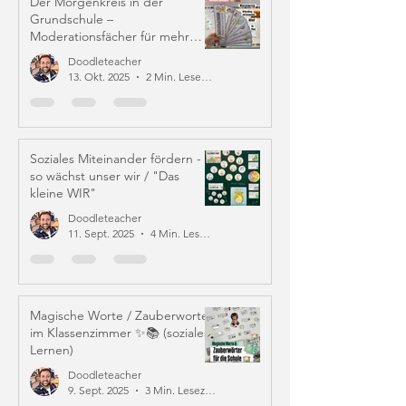
Der Morgenkreis in der
Grundschule –
Moderationsfächer für mehr
Struktur und Mitverantwortung
Doodleteacher
13. Okt. 2025
2 Min. Lesezeit
Soziales Miteinander fördern -
so wächst unser wir / "Das
kleine WIR"
Doodleteacher
11. Sept. 2025
4 Min. Lesezeit
Magische Worte / Zauberworte
im Klassenzimmer ✨📚 (soziales
Lernen)
Doodleteacher
9. Sept. 2025
3 Min. Lesezeit