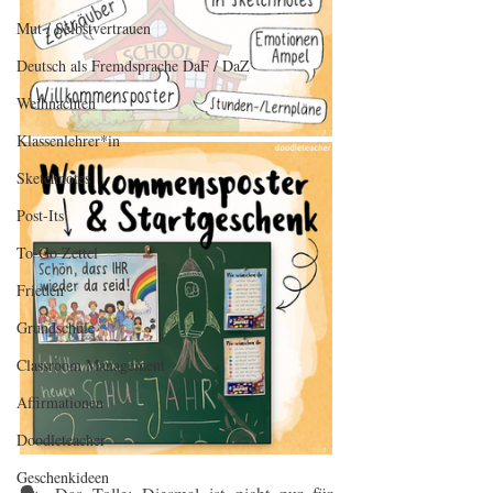
Mut / Selbstvertrauen
Deutsch als Fremdsprache DaF / DaZ
Weihnachten
Klassenlehrer*in
Sketchnotes
Post-Its
To-Go Zettel
Frieden
Grundschule
Classroom Management
Affirmationen
Doodleteacher
Geschenkideen