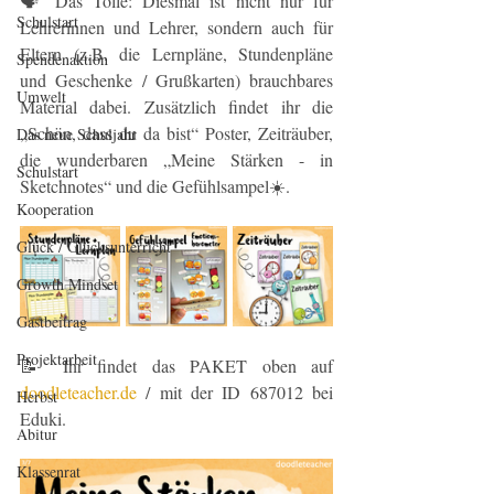
🗣 Das Tolle: Diesmal ist nicht nur für 
Schulstart
Lehrerinnen und Lehrer, sondern auch für 
Eltern (z.B. die Lernpläne, Stundenpläne 
Spendenaktion
und Geschenke / Grußkarten) brauchbares 
Umwelt
Material dabei. Zusätzlich findet ihr die 
„Schön, dass du da bist“ Poster, Zeiträuber, 
Das neue Schuljahr
die wunderbaren „Meine Stärken - in 
Schulstart
Sketchnotes“ und die Gefühlsampel☀️.
Kooperation
Glück / Glücksunterricht
Growth Mindset
Gastbeitrag
Projektarbeit
📝 Ihr findet das PAKET oben auf 
doodleteacher.de
 / mit der ID 687012 bei 
Herbst
Eduki.
Abitur
Klassenrat