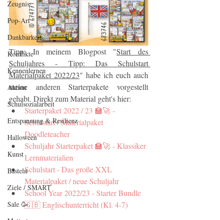
Zeugnis
Pop-Art
Dankbarkeit
Tipp: In meinem Blogpost "
Start des 
Konflikte
Schuljahres - Tipp: Das Schulstart 
Kennenlernen
Materialpaket 2022/23
" habe ich euch auch 
meine anderen Starterpakete vorgestellt 
Aktion
gehabt. Direkt zum Material geht's hier:
Schulsozialarbeit
Starterpaket 2022 / 23 🏫🚀 - 
Entspannung & Resilienz
Schulstart / Materialpaket 
Doodleteacher
Halloween
Schuljahr Starterpaket 🏫🚀 - Klassiker 
Kunst
Lernmaterialien
Schulstart - Das große XXL 
Basteln
Materialpaket / neue Schuljahr
Ziele / SMART
School Year 2022/23 - Starter Bundle 
Sale 🥳
🇬🇧 Englischunterricht (Kl. 4-7)