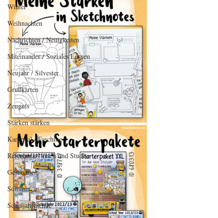
Winter
Weihnachten
Nachrichten / Neuigkeiten
Miteinander / Soziales Lernen
Neujahr / Silvester
Grußkarten
Zeugnis
Stärken stärken
Karneval / Fasching
Referendar*innen und Studis
Gesundheit
Sommer
Schuljahresende