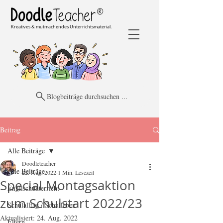
Kreatives & mutmachendes Unterrichtsmaterial.
Blogbeiträge durchsuchen ...
Beitrag
Alle Beiträge
Doodleteacher
Alle Beiträge
22. Aug. 2022
1 Min. Lesezeit
Special Montagsaktion
Englischunterricht
zum Schulstart 2022/23
Schulalltag / Schulleben
Aktualisiert:
24. Aug. 2022
Eltern