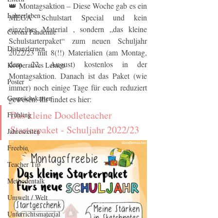
👑 Montagsaktion – Diese Woche gab es ein 
Lehrerleben
MEGA Schulstart Special und kein 
einzelnes Material , sondern „das kleine 
Corona Pandemie
Schulstarterpaket“ zum neuen Schuljahr 
Distanzlernen
2022/23 mit 8(!!) Materialien (am Montag, 
dem 22. August) kostenlos in der 
Kooperatives Lernen
Montagsaktion. Danach ist das Paket (wie 
Poster
immer) noch einige Tage für euch reduziert 
Gesprächskarten
gewesen. Ihr findet es hier:
Das kleine Doodleteacher 
Frühling
Starterpaket - Schuljahr 2022/23
Jahreszeiten
Freebie
Teacher Tip
Methodentalk
Umwelt / Welt
Unterrichtsmaterial