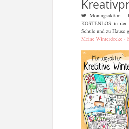
Kreativp
Freebie
Teacher Tip
👑 Montagsaktion – h
KOSTENLOS in der Mon
Deutsch als Fremdsprache DaF
Schule und zu Hause g
Meine Winterdecke - K
To-Go Zettel
Frieden
Geschenkideen
Schulstart