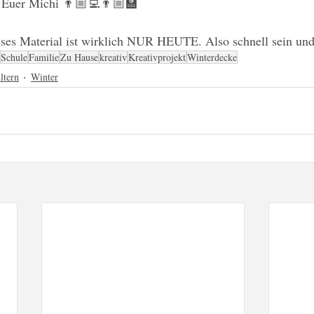
 Euer Michi 👨🏼‍💻👨🏼‍🏫
ieses Material ist wirklich NUR HEUTE. Also schnell sein und
Schule
Familie
Zu Hause
kreativ
Kreativprojekt
Winterdecke
ltern
Winter