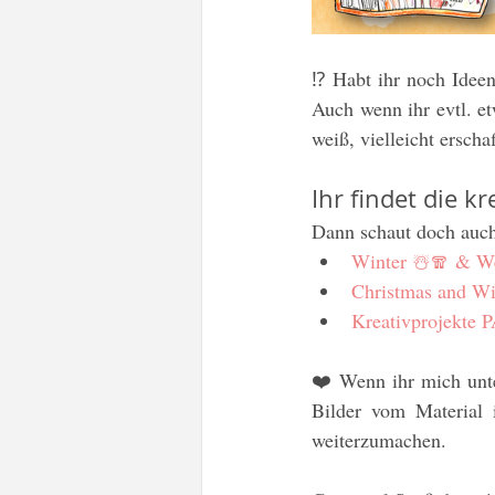
⁉️ Habt ihr noch Idee
Auch wenn ihr evtl. e
weiß, vielleicht ersch
Ihr findet die kr
Dann schaut doch auch 
Winter ☃️🧣 & We
Christmas and Wi
Kreativprojekte 
❤️ Wenn ihr mich unte
Bilder vom Material 
weiterzumachen. 