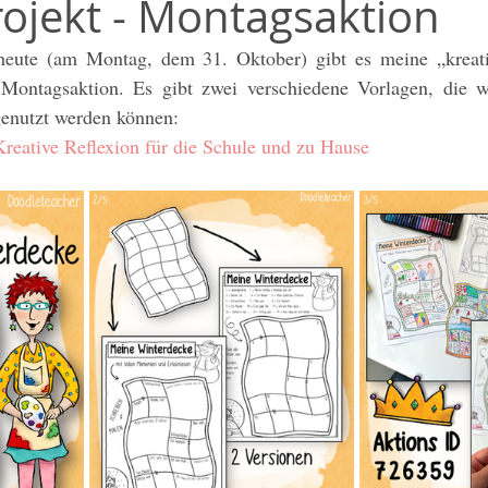
rojekt - Montagsaktion
Methodentalk
Umwelt / Welt
Unterrichtsmaterial
eute (am Montag, dem 31. Oktober) gibt es meine „kreati
tagsaktion. Es gibt zwei verschiedene Vorlagen, die wu
 / DaZ
Weihnachten
Klassenlehrer*in
Sketchno
enutzt werden können:
reative Reflexion für die Schule und zu Hause
Grundschule
Classroom Management
Affirmatione