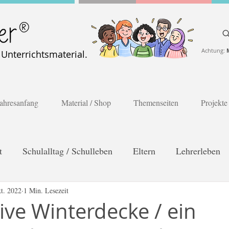
Achtung:
nterrichtsmaterial.
ahresanfang
Material / Shop
Themenseiten
Projekte
t
Schulalltag / Schulleben
Eltern
Lehrerleben
es Lernen
t. 2022
1 Min. Lesezeit
Poster
Gesprächskarten
Frühling
ive Winterdecke / ein