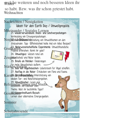
welche weiteren und noch besseren Ideen ihr 
Winter
so habt. Bzw. was ihr schon getestet habt. 
Weihnachten
Nachrichten / Neuigkeiten
Miteinander / Soziales Lernen
Neujahr / Silvester
Grußkarten
Zeugnis
Stärken stärken
Karneval / Fasching
Referendar*innen und Studis
Gesundheit
Sommer
Schuljahresende