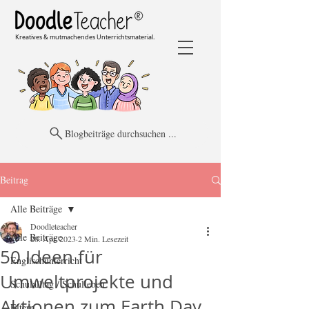
Kreatives & mutmachendes Unterrichtsmaterial.
Blogbeiträge durchsuchen ...
Beitrag
Alle Beiträge
Doodleteacher
Alle Beiträge
20. Apr. 2023
2 Min. Lesezeit
50 Ideen für
Englischunterricht
Umweltprojekte und
Schulalltag / Schulleben
Aktionen zum Earth Day
Eltern