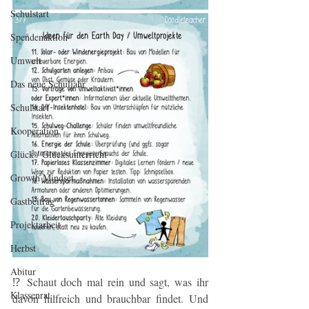
Schulstart
Spendenaktion
Umwelt
Das neue Schuljahr
Schulstart
Kooperation
Glück / Glücksunterricht
Growth Mindset
Gastbeitrag
Projektarbeit
Herbst
Abitur
⁉️ Schaut doch mal rein und sagt, was ihr 
Klassenrat
davon hilfreich und brauchbar findet. Und 