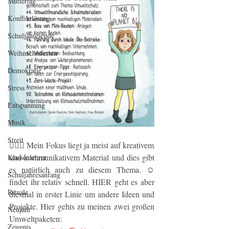
Muttertag
Konfliktlösung
Schuljahresende
Weihnachtsferien
Demokratie
Stress
Entspannung
Musik
Streit
💁🏼‍♂️ Mein Fokus liegt ja meist auf kreativem 
und kommunikativem Material und dies gibt 
Klassenlehrer
es natürlich auch zu diesem Thema. ☺️ 
Schuljahresanfang
findet ihr relativ schnell. HIER geht es aber 
Rituale
diesmal in erster Linie um andere Ideen und 
Projekte. Hier gehts zu meinen zwei großen 
Neujahr
Umweltpaketen:
Zeugnis