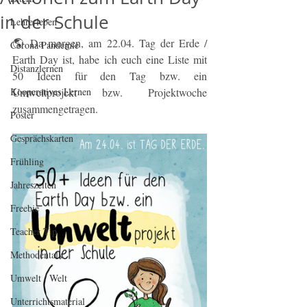
in der Schule
Lehrerleben
🌎 Da morgen, am 22.04. Tag der Erde / 
Corona Pandemie
Earth Day ist, habe ich euch eine Liste mit 
Distanzlernen
50 Ideen für den Tag bzw. ein 
Kooperatives Lernen
Umweltprojekt bzw. Projektwoche 
zusammengetragen.
Poster
Gesprächskarten
Frühling
Jahreszeiten
Freebie
Teacher Tip
Methodentalk
Umwelt / Welt
Unterrichtsmaterial