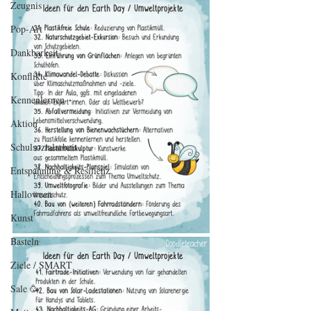
Zeugnis
Pop-Art
Dankbarkeit
Konflikte
Kennenlernen
Aktion
Schulsozialarbeit
Entspannung & Resilienz
Halloween
Kunst
Basteln
Ziele / SMART
Sale 🥳