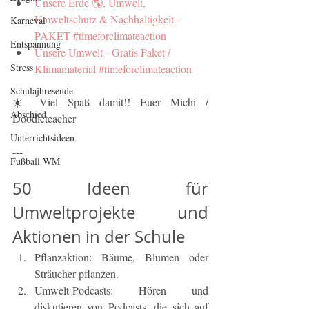
Unsere Erde 🌎, Umwelt, 
Umweltschutz & Nachhaltigkeit - 
Karneval
PAKET #timeforclimateaction
Entspannung
Unsere Umwelt - Gratis Paket / 
Stress
Klimamaterial #timeforclimateaction
Schulajhresende
☀️ Viel Spaß damit!! Euer Michi / 
Abschied
Doodleteacher
Unterrichtsideen
---
Fußball WM
50 Ideen für 
Umweltprojekte und 
Aktionen in der Schule
Pflanzaktion: Bäume, Blumen oder 
Sträucher pflanzen.
Umwelt-Podcasts: Hören und 
diskutieren von Podcasts, die sich auf 