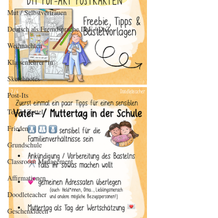
Mut / Selbstvertrauen
Deutsch als Fremdsprache DaF / DaZ
Weihnachten
Klassenlehrer*in
Sketchnotes
Post-Its
To-Go Zettel
Frieden
Grundschule
Classroom Management
Affirmationen
Doodleteacher
Geschenkideen