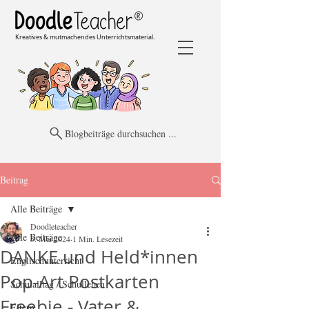
Kreatives & mutmachendes Unterrichtsmaterial.
Blogbeiträge durchsuchen ...
Beitrag
Alle Beiträge
Doodleteacher
Alle Beiträge
5. Mai 2024
1 Min. Lesezeit
DANKE und Held*innen
Englischunterricht
Pop-Art Postkarten
Schulalltag / Schulleben
Freebie - Vater &
Eltern