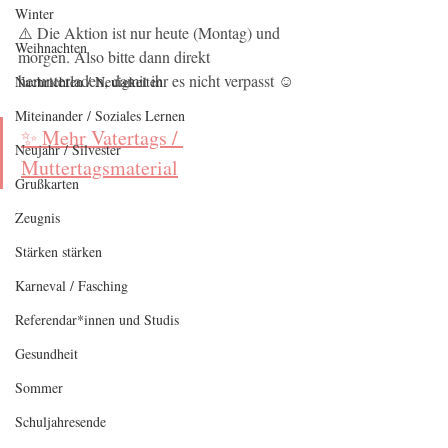
Winter
⚠️ Die Aktion ist nur heute (Montag) und 
Weihnachten
morgen. Also bitte dann direkt 
herunterladen, damit ihr es nicht verpasst ☺️
Nachrichten / Neuigkeiten
Miteinander / Soziales Lernen
✨ Mehr Vatertags / 
Neujahr / Silvester
Muttertagsmaterial
Grußkarten
Zeugnis
Stärken stärken
Karneval / Fasching
Referendar*innen und Studis
Gesundheit
Sommer
Schuljahresende