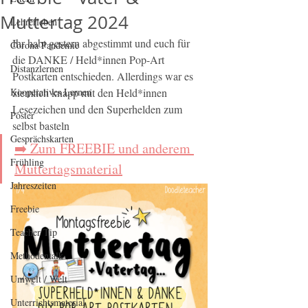
Muttertag 2024
Lehrerleben
Ihr habt gestern abgestimmt und euch für 
Corona Pandemie
die DANKE / Held*innen Pop-Art 
Distanzlernen
Postkarten entschieden. Allerdings war es 
Kooperatives Lernen
ziemlich knapp mit den Held*innen 
Lesezeichen und den Superhelden zum 
Poster
selbst basteln
Gesprächskarten
➡️ Zum FREEBIE und anderem 
Frühling
Muttertagsmaterial
Jahreszeiten
Freebie
Teacher Tip
Methodentalk
Umwelt / Welt
Unterrichtsmaterial