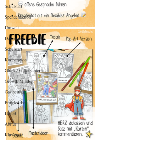
Schulstart
Spendenaktion
Umwelt
Das neue Schuljahr
Schulstart
Kooperation
Glück / Glücksunterricht
Growth Mindset
Gastbeitrag
Projektarbeit
Herbst
Abitur
Klassenrat