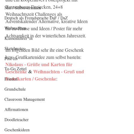
Tannenbaum Dreiecken, 24+8 
Mut / Selbstvertrauen
Weihnachtszeit Challenges als 
Deutsch als Fremdsprache DaF / DaZ
Adventskalender Alternative, kreative Ideen 
Weihnachten
für zu Hause und Ideen / Poster für mehr 
Achtsamkeit in der winterlichen Jahreszeit.
Klassenlehrer*in
Sketchnotes
Im folgenden Bild sehr ihr eine Geschenk 
bzw. Grußkartenidee zum selbst basteln: 
Post-Its
Nikolaus - Grüße und Karten für 
To-Go Zettel
Geschenke
 & 
Weihnachten - Gruß und 
Bastelkarten / Geschenke
:
Frieden
Grundschule
Classroom Management
Affirmationen
Doodleteacher
Geschenkideen