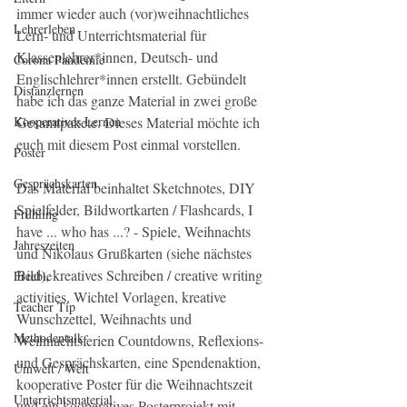
immer wieder auch (vor)weihnachtliches 
Lehrerleben
Lern- und Unterrichtsmaterial für 
Klassenlehrer*innen, Deutsch- und 
Corona Pandemie
Englischlehrer*innen erstellt. Gebündelt 
Distanzlernen
habe ich das ganze Material in zwei große 
Kooperatives Lernen
Gesamtpakete. Dieses Material möchte ich 
euch mit diesem Post einmal vorstellen. 
Poster
Gesprächskarten
Das Material beinhaltet Sketchnotes, DIY 
Spielfelder, Bildwortkarten / Flashcards, I 
Frühling
have ... who has ...? - Spiele, Weihnachts 
Jahreszeiten
und Nikolaus Grußkarten (siehe nächstes 
Bild), kreatives Schreiben / creative writing 
Freebie
activities, Wichtel Vorlagen, kreative 
Teacher Tip
Wunschzettel, Weihnachts und 
Methodentalk
Weihnachtsferien Countdowns, Reflexions- 
und Gesprächskarten, eine Spendenaktion, 
Umwelt / Welt
kooperative Poster für die Weihnachtszeit 
Unterrichtsmaterial
und ein kooperatives Posterprojekt mit 