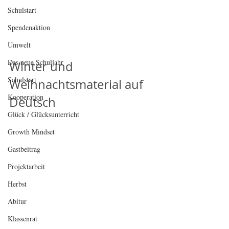
Schulstart
Spendenaktion
Umwelt
Das neue Schuljahr
Winter und 
Schulstart
Weihnachtsmaterial auf 
Kooperation
Deutsch
Glück / Glücksunterricht
Growth Mindset
Gastbeitrag
Projektarbeit
Herbst
Abitur
Klassenrat