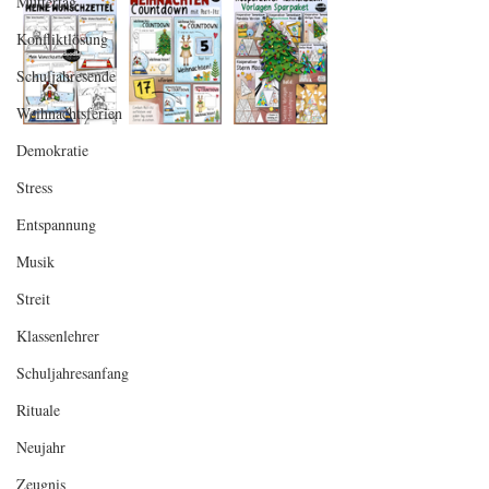
Muttertag
Konfliktlösung
Schuljahresende
Weihnachtsferien
Demokratie
Stress
Entspannung
Musik
Streit
Klassenlehrer
Schuljahresanfang
Rituale
Neujahr
Zeugnis