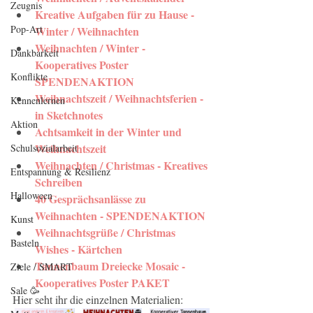
Zeugnis
Kreative Aufgaben für zu Hause - 
Pop-Art
Winter / Weihnachten
Weihnachten / Winter - 
Dankbarkeit
Kooperatives Poster 
Konflikte
SPENDENAKTION
Weihnachtszeit / Weihnachtsferien - 
Kennenlernen
in Sketchnotes
Aktion
Achtsamkeit in der Winter und 
Weihnachtszeit
Schulsozialarbeit
Weihnachten / Christmas - Kreatives 
Entspannung & Resilienz
Schreiben
Halloween
40 Gesprächsanlässe zu 
Weihnachten - SPENDENAKTION
Kunst
Weihnachtsgrüße / Christmas 
Basteln
Wishes - Kärtchen
Tannenbaum Dreiecke Mosaic - 
Ziele / SMART
Kooperatives Poster PAKET
Sale 🥳
Hier seht ihr die einzelnen Materialien: