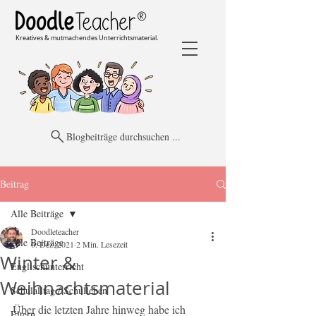
Kreatives & mutmachendes Unterrichtsmaterial.
Blogbeiträge durchsuchen ...
Beitrag
Alle Beiträge
Doodleteacher
Alle Beiträge
6. Dez. 2021
2 Min. Lesezeit
Winter &
Englischunterricht
Weihnachtsmaterial
Schulalltag / Schulleben
Über die letzten Jahre hinweg habe ich 
Eltern