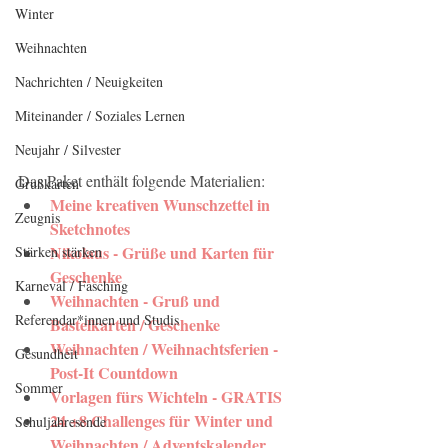
Winter
Weihnachten
Nachrichten / Neuigkeiten
Miteinander / Soziales Lernen
Neujahr / Silvester
Das Paket enthält folgende Materialien:
Grußkarten
Meine kreativen Wunschzettel in 
Zeugnis
Sketchnotes
Nikolaus - Grüße und Karten für 
Stärken stärken
Geschenke
Karneval / Fasching
Weihnachten - Gruß und 
Referendar*innen und Studis
Bastelkarten / Geschenke
Weihnachten / Weihnachtsferien - 
Gesundheit
Post-It Countdown
Sommer
Vorlagen fürs Wichteln - GRATIS
24 +8 Challenges für Winter und 
Schuljahresende
Weihnachten / Adventskalender