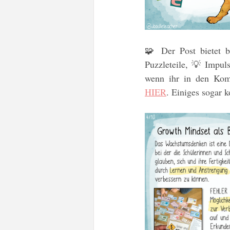
🧩 Der Post bietet be
Puzzleteile, 💡 Impul
HIER
. Einiges sogar k