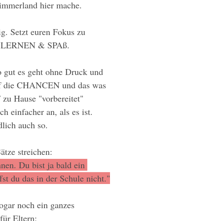
immerland hier mache.
ig. Setzt euren Fokus zu 
 LERNEN & SPAß. 
so gut es geht ohne Druck und 
uf die CHANCEN und das was 
zu Hause "vorbereitet" 
h einfacher an, als es ist. 
dlich auch so.
Sätze streichen:
en. Du bist ja bald ein 
st du das in der Schule nicht."
sogar noch ein ganzes 
r Eltern: