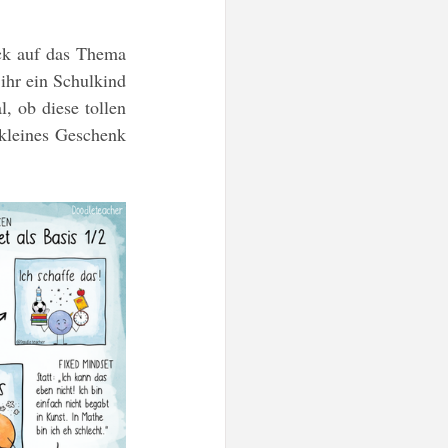
Mut / Selbstvertrauen
ck auf das Thema 
ihr ein Schulkind 
tes
Post-Its
, ob diese tollen 
 kleines Geschenk 
n
Doodleteacher