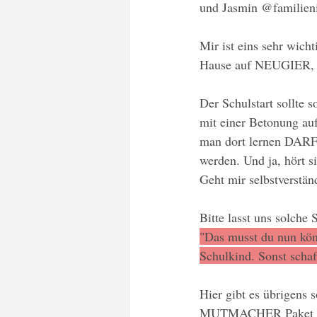
und Jasmin @familien
Mir ist eins sehr wicht
Hause auf NEUGIER,
Der Schulstart sollte 
mit einer Betonung a
man dort lernen DARF 
werden. Und ja, hört sic
Geht mir selbstverstän
Bitte lasst uns solche 
"Das musst du nun könn
Schulkind. Sonst schaff
Hier gibt es übrigens 
MUTMACHER Paket fü