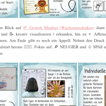
em Blick auf 
🌱 Growth Mindset (Wachstumsdenken)
dann 
 und 📝 kreativ visualisieren / erkunden, hin zu ⭐️ Affirmat
hern. Am Ende gibt es noch ein Appell: Nehmt den Druck bi
ulstart heraus 🙅🏼‍♂️. Fokus auf: 🔎 NEUGIER und ☺️ SPAß
n.