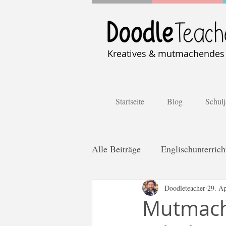
Kreatives & mutmachendes U
Startseite
Blog
Schulj
Alle Beiträge
Englischunterrich
Distanzlernen
Doodleteacher
Kooperativ
29. Ap
Mutmache