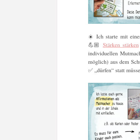
☀️ Ich starte mit ein
💪🏼 
Stärken stärken
individuellen Mutmac
möglich) aus dem Sch
✅ „dürfen“ statt müsse