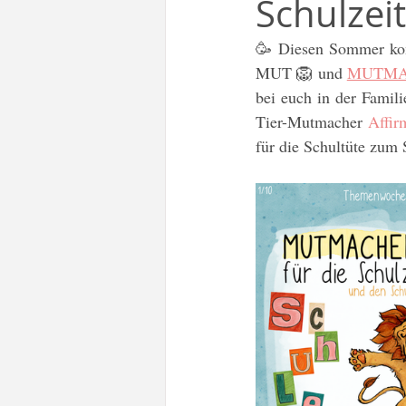
Schulzei
Freebie
Teacher Tip
🥳 Diesen Sommer komm
MUT 🦁 und 
MUTMA
Deutsch als Fremdsprache DaF
bei euch in der Famili
Tier-Mutmacher 
Affir
für die Schultüte zum 
To-Go Zettel
Frieden
Geschenkideen
Schulstart