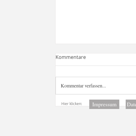
Kommentare
Kommentar verfassen...
Tolle Mutmacher und
Impressum
Dat
Hier klicken:
Affirmationen für
Schüler*innen (Sammlung)