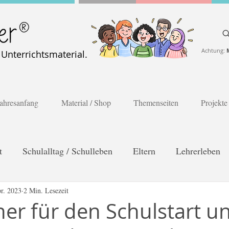
Achtung:
nterrichtsmaterial.
ahresanfang
Material / Shop
Themenseiten
Projekte
t
Schulalltag / Schulleben
Eltern
Lehrerleben
es Lernen
r. 2023
2 Min. Lesezeit
Poster
Gesprächskarten
Frühling
r für den Schulstart un