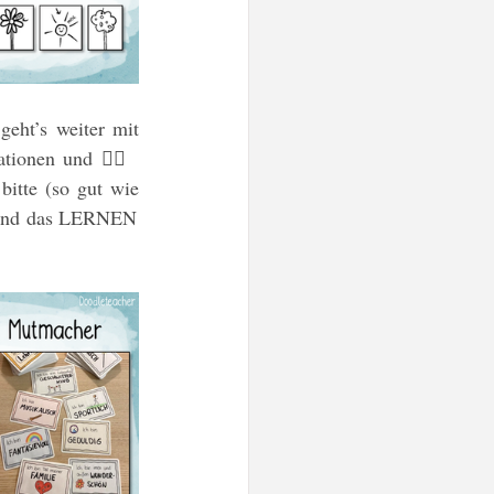
geht’s weiter mit 
ionen und 🙇‍♀️ 
tte (so gut wie 
 und das LERNEN 