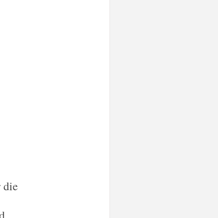
die 
d 