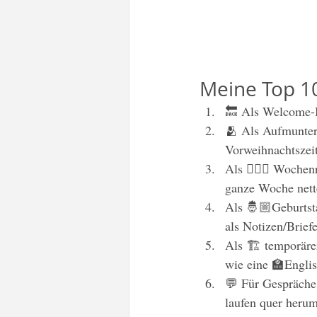
Meine Top 10
🔙 Als Welcome-Ba
🫂 Als Aufmunteru
Vorweihnachtszeit
Als 🙇🏼‍♀️ Woche
ganze Woche nett
Als 🤴🏼Geburtsta
als Notizen/Briefe
Als 🏗 temporärer
wie eine 🏫Englis
💬 Für Gespräche 
laufen quer herum