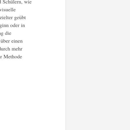
d Schülern, wie 
visuelle 
ielter geübt 
inn oder in 
g die 
 über einen 
durch mehr 
er Methode 