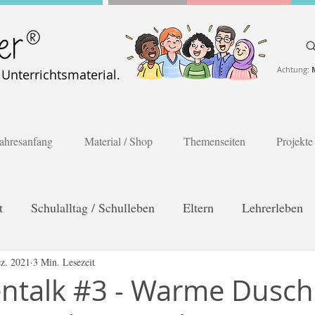
Achtung:
nterrichtsmaterial.
ahresanfang
Material / Shop
Themenseiten
Projekte
t
Schulalltag / Schulleben
Eltern
Lehrerleben
es Lernen
z. 2021
3 Min. Lesezeit
Poster
Gesprächskarten
Frühling
talk #3 - Warme Dusche