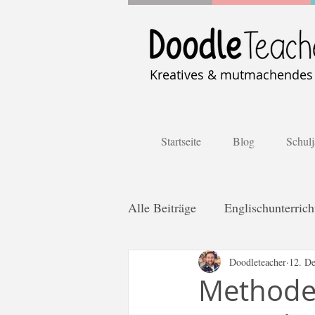
Kreatives & mutmachendes U
Startseite
Blog
Schulj
Alle Beiträge
Englischunterrich
Distanzlernen
Doodleteacher
Kooperativ
12. De
Methoden