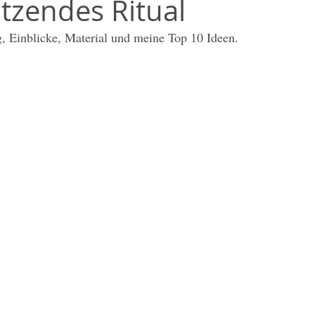
tzendes Ritual
Methodentalk
Umwelt / Welt
Unterrichtsmaterial
, Einblicke, Material und meine Top 10 Ideen.
 / DaZ
Weihnachten
Klassenlehrer*in
Sketchno
Grundschule
Classroom Management
Affirmatione