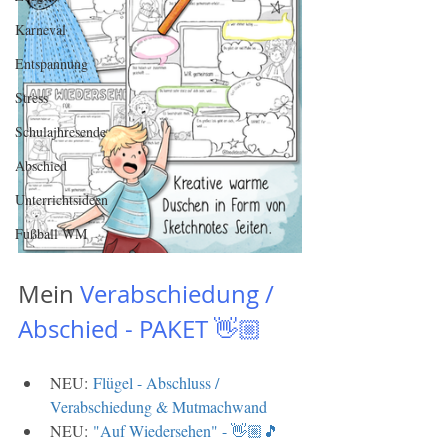
Karneval
Entspannung
Stress
Schulajhresende
Abschied
Unterrichtsideen
Fußball WM
Mein
Verabschiedung / 
Abschied - PAKET 👋🏼 
NEU: 
Flügel - Abschluss / 
Verabschiedung & Mutmachwand
NEU: 
"Auf Wiedersehen" - 👋🏼🎵 