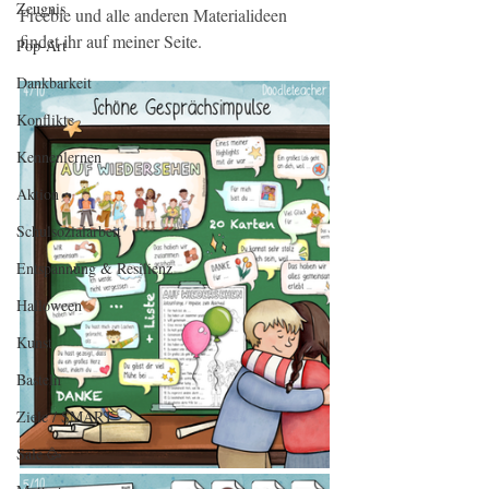
Zeugnis
Freebie und alle anderen Materialideen 
findet ihr auf meiner Seite.
Pop-Art
Dankbarkeit
Konflikte
Kennenlernen
Aktion
Schulsozialarbeit
Entspannung & Resilienz
Halloween
Kunst
Basteln
Ziele / SMART
Sale 🥳