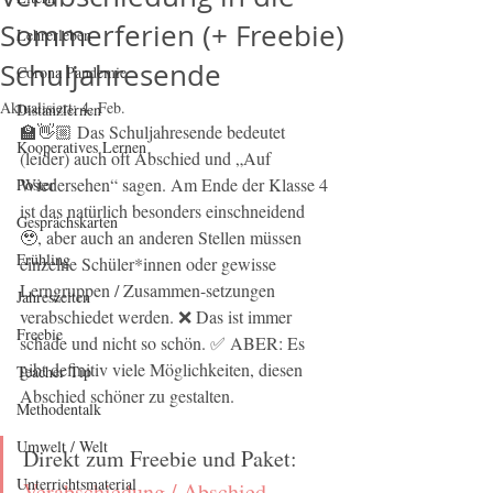
Sommerferien (+ Freebie)
Lehrerleben
Schuljahresende
Corona Pandemie
Aktualisiert:
4. Feb.
Distanzlernen
🏫👋🏼 Das Schuljahresende bedeutet 
Kooperatives Lernen
(leider) auch oft Abschied und „Auf 
Wiedersehen“ sagen. Am Ende der Klasse 4 
Poster
ist das natürlich besonders einschneidend 
Gesprächskarten
🥹, aber auch an anderen Stellen müssen 
Frühling
einzelne Schüler*innen oder gewisse 
Lerngruppen / Zusammen-setzungen 
Jahreszeiten
verabschiedet werden. ❌ Das ist immer 
Freebie
schade und nicht so schön. ✅ ABER: Es 
gibt definitiv viele Möglichkeiten, diesen 
Teacher Tip
Abschied schöner zu gestalten.
Methodentalk
Umwelt / Welt
Direkt zum Freebie und Paket: 
Unterrichtsmaterial
Verabschiedung / Abschied - 