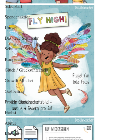
Schulstart
Spendenaktion
Umwelt
Das neue Schuljahr
Schulstart
Kooperation
Glück / Glücksunterricht
Growth Mindset
Gastbeitrag
Projektarbeit
Herbst
Abitur
Klassenrat