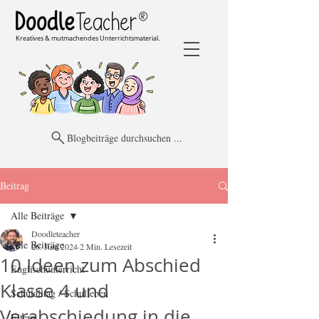
Kreatives & mutmachendes Unterrichtsmaterial.
Blogbeiträge durchsuchen ...
Beitrag
Alle Beiträge
Doodleteacher
Alle Beiträge
26. Juni 2024
2 Min. Lesezeit
10 Ideen zum Abschied
Englischunterricht
Klasse 4 und
Schulalltag / Schulleben
Verabschiedung in die
Eltern