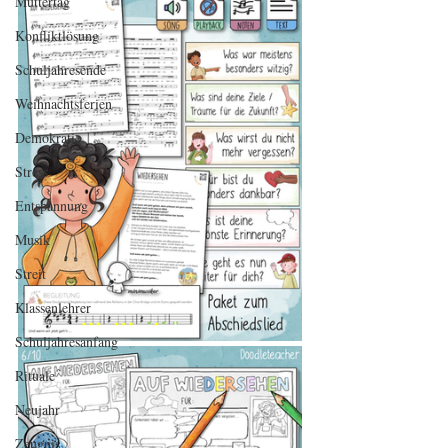
Muttertag
Konfliktlösung
Schuljahresende
Weihnachtsferien
Demokratie
Stress
Entspannung
Musik
Streit
Klassenlehrer
Schuljahresanfang
Rituale
Neujahr
Zeugnis